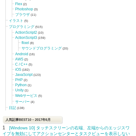
Flex
(2)
Photoshop
(3)
ブラウザ
(11)
イラスト
(5)
プログラミング
(515)
ActionScript2
(10)
ActionScript3
(159)
flixel
(8)
サウンドプログラミング
(20)
Android
(16)
AWS
(2)
C / C++
(5)
iOS
(182)
JavaScript
(123)
PHP
(2)
Python
(1)
Unity
(1)
Webサービス
(5)
サーバー
(4)
日記
(138)
人気記事BEST10 – 2017年6月
1
[Windows 10] タッチスクリーンの右端、左端からのエッジスワ
イプを無効にしてアクションセンターとタスクビューを表示しない