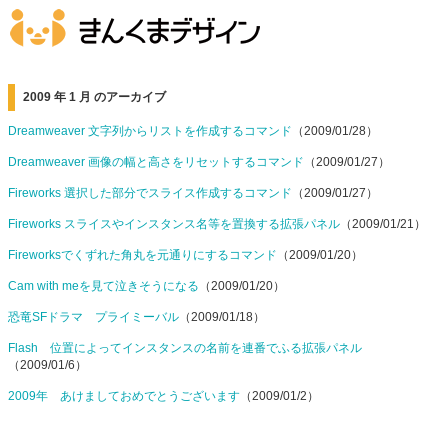
2009 年 1 月 のアーカイブ
Dreamweaver 文字列からリストを作成するコマンド
（2009/01/28）
Dreamweaver 画像の幅と高さをリセットするコマンド
（2009/01/27）
Fireworks 選択した部分でスライス作成するコマンド
（2009/01/27）
Fireworks スライスやインスタンス名等を置換する拡張パネル
（2009/01/21）
Fireworksでくずれた角丸を元通りにするコマンド
（2009/01/20）
Cam with meを見て泣きそうになる
（2009/01/20）
恐竜SFドラマ プライミーバル
（2009/01/18）
Flash 位置によってインスタンスの名前を連番でふる拡張パネル
（2009/01/6）
2009年 あけましておめでとうございます
（2009/01/2）