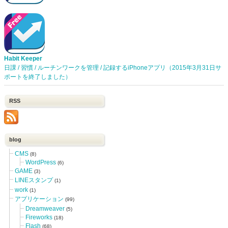
Habit Keeper
日課 / 習慣 / ルーチンワークを管理 / 記録するiPhoneアプリ（2015年3月31日サ
ポートを終了しました）
RSS
blog
CMS
(8)
WordPress
(6)
GAME
(3)
LINEスタンプ
(1)
work
(1)
アプリケーション
(99)
Dreamweaver
(5)
Fireworks
(18)
Flash
(68)