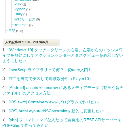
PHP
(2)
Python
(1)
Unity
(1)
Webサービス
(5)
サーバー
(4)
日記
(138)
人気記事BEST10 – 2017年6月
1
[Windows 10] タッチスクリーンの右端、左端からのエッジスワ
イプを無効にしてアクションセンターとタスクビューを表示しない
ようにしたい
2
JavaScriptライブラリって何？｜jQuery入門1
3
FFTを自前で実装して周波数分析（Player10）
4
[Android] assets や res/raw にあるメディアデータ（動画や音声
ファイル）のアクセス方法
5
[iOS swift] ContainerViewをプログラムで作りたい
6
[iOS] AutoLayoutのNSConstraintを動的に変更したい
7
[php] フロントエンドな人だって開発用のREST APIサーバーを
PHP+Slimで作ってみたい