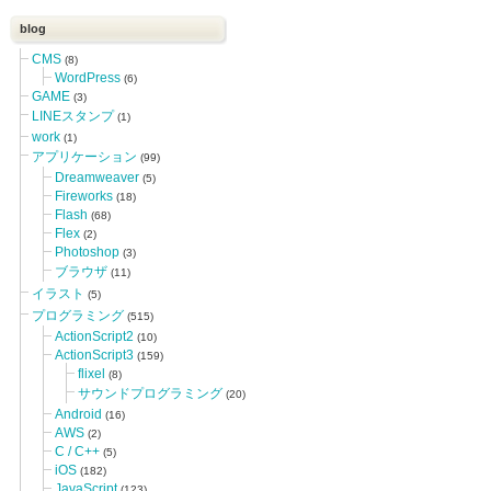
blog
CMS
(8)
WordPress
(6)
GAME
(3)
LINEスタンプ
(1)
work
(1)
アプリケーション
(99)
Dreamweaver
(5)
Fireworks
(18)
Flash
(68)
Flex
(2)
Photoshop
(3)
ブラウザ
(11)
イラスト
(5)
プログラミング
(515)
ActionScript2
(10)
ActionScript3
(159)
flixel
(8)
サウンドプログラミング
(20)
Android
(16)
AWS
(2)
C / C++
(5)
iOS
(182)
JavaScript
(123)