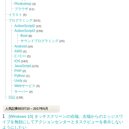
Photoshop
(3)
ブラウザ
(11)
イラスト
(5)
プログラミング
(515)
ActionScript2
(10)
ActionScript3
(159)
flixel
(8)
サウンドプログラミング
(20)
Android
(16)
AWS
(2)
C / C++
(5)
iOS
(182)
JavaScript
(123)
PHP
(2)
Python
(1)
Unity
(1)
Webサービス
(5)
サーバー
(4)
日記
(138)
人気記事BEST10 – 2017年6月
1
[Windows 10] タッチスクリーンの右端、左端からのエッジスワ
イプを無効にしてアクションセンターとタスクビューを表示しない
ようにしたい