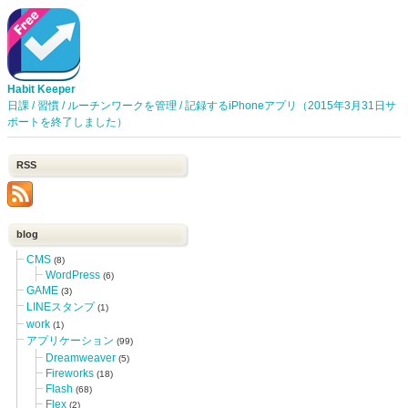
Habit Keeper
日課 / 習慣 / ルーチンワークを管理 / 記録するiPhoneアプリ（2015年3月31日サ
ポートを終了しました）
RSS
blog
CMS
(8)
WordPress
(6)
GAME
(3)
LINEスタンプ
(1)
work
(1)
アプリケーション
(99)
Dreamweaver
(5)
Fireworks
(18)
Flash
(68)
Flex
(2)