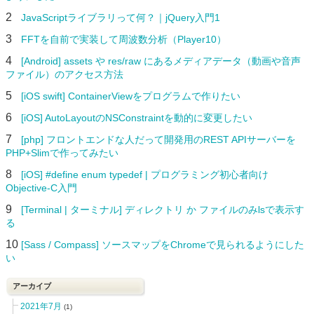
2
JavaScriptライブラリって何？｜jQuery入門1
3
FFTを自前で実装して周波数分析（Player10）
4
[Android] assets や res/raw にあるメディアデータ（動画や音声
ファイル）のアクセス方法
5
[iOS swift] ContainerViewをプログラムで作りたい
6
[iOS] AutoLayoutのNSConstraintを動的に変更したい
7
[php] フロントエンドな人だって開発用のREST APIサーバーを
PHP+Slimで作ってみたい
8
[iOS] #define enum typedef | プログラミング初心者向け
Objective-C入門
9
[Terminal | ターミナル] ディレクトリ か ファイルのみlsで表示す
る
10
[Sass / Compass] ソースマップをChromeで見られるようにした
い
アーカイブ
2021年7月
(1)