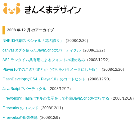
2008 年 12 月 のアーカイブ
NHK 時代劇スペシャル「花の誇り」
（2008/12/26）
canvasタグを使ったJavaScriptのパーティクル
（2008/12/22）
AS2 ランタイム共有用によるフォントの埋め込み
（2008/12/22）
Player10でのこぎり波とか（位相をパラメータにした版）
（2008/12/20）
FlashDevelopでCS4（Player10）のコードヒント
（2008/12/20）
JavaScriptでパーティクル
（2008/12/17）
FireworksでFlashパネルの表示をして外部JavaScriptを実行する
（2008/12/16）
Fireworks のコマンド
（2008/12/11）
Fireworksの拡張機能
（2008/12/9）