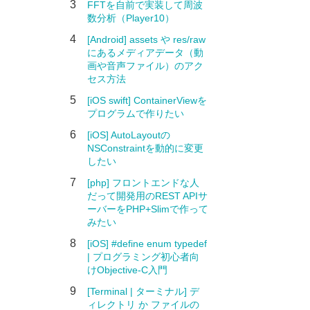
3
FFTを自前で実装して周波
数分析（Player10）
4
[Android] assets や res/raw
にあるメディアデータ（動
画や音声ファイル）のアク
セス方法
5
[iOS swift] ContainerViewを
プログラムで作りたい
6
[iOS] AutoLayoutの
NSConstraintを動的に変更
したい
7
[php] フロントエンドな人
だって開発用のREST APIサ
ーバーをPHP+Slimで作って
みたい
8
[iOS] #define enum typedef
| プログラミング初心者向
けObjective-C入門
9
[Terminal | ターミナル] デ
ィレクトリ か ファイルの