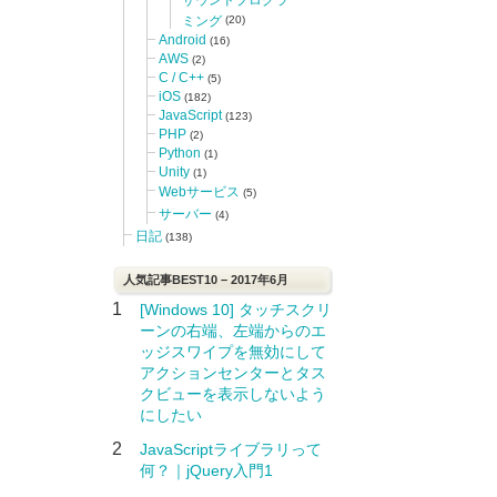
ミング
(20)
Android
(16)
AWS
(2)
C / C++
(5)
iOS
(182)
JavaScript
(123)
PHP
(2)
Python
(1)
Unity
(1)
Webサービス
(5)
サーバー
(4)
日記
(138)
人気記事BEST10 – 2017年6月
1
[Windows 10] タッチスクリ
ーンの右端、左端からのエ
ッジスワイプを無効にして
アクションセンターとタス
クビューを表示しないよう
にしたい
2
JavaScriptライブラリって
何？｜jQuery入門1