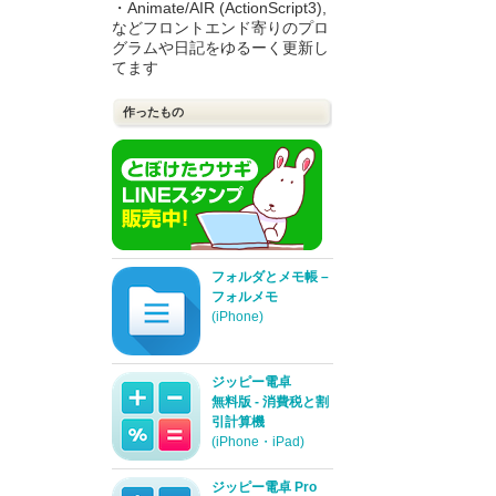
・Animate/AIR (ActionScript3),
などフロントエンド寄りのプロ
グラムや日記をゆるーく更新し
てます
作ったもの
フォルダとメモ帳 –
フォルメモ
(iPhone)
ジッピー電卓
無料版 - 消費税と割
引計算機
(iPhone・iPad)
ジッピー電卓 Pro