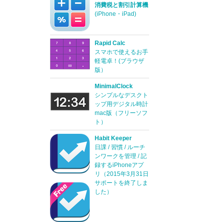
消費税と割引計算機
(iPhone・iPad)
Rapid Calc
スマホで使えるお手
軽電卓！(ブラウザ
版）
MinimalClock
シンプルなデスクト
ップ用デジタル時計
mac版（フリーソフ
ト）
Habit Keeper
日課 / 習慣 / ルーチ
ンワークを管理 / 記
録するiPhoneアプ
リ（2015年3月31日
サポートを終了しま
した）