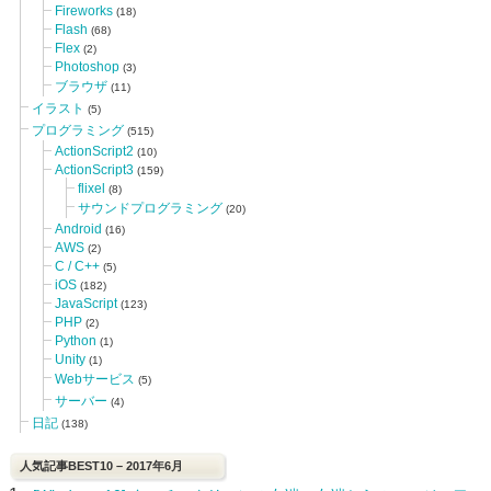
Fireworks
(18)
Flash
(68)
Flex
(2)
Photoshop
(3)
ブラウザ
(11)
イラスト
(5)
プログラミング
(515)
ActionScript2
(10)
ActionScript3
(159)
flixel
(8)
サウンドプログラミング
(20)
Android
(16)
AWS
(2)
C / C++
(5)
iOS
(182)
JavaScript
(123)
PHP
(2)
Python
(1)
Unity
(1)
Webサービス
(5)
サーバー
(4)
日記
(138)
人気記事BEST10 – 2017年6月