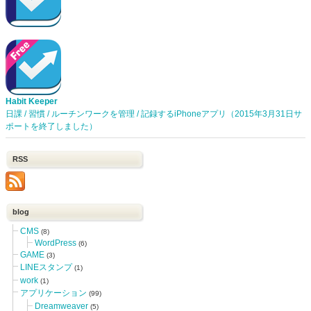
Habit Keeper
日課 / 習慣 / ルーチンワークを管理 / 記録するiPhoneアプリ（2015年3月31日サ
ポートを終了しました）
RSS
blog
CMS
(8)
WordPress
(6)
GAME
(3)
LINEスタンプ
(1)
work
(1)
アプリケーション
(99)
Dreamweaver
(5)