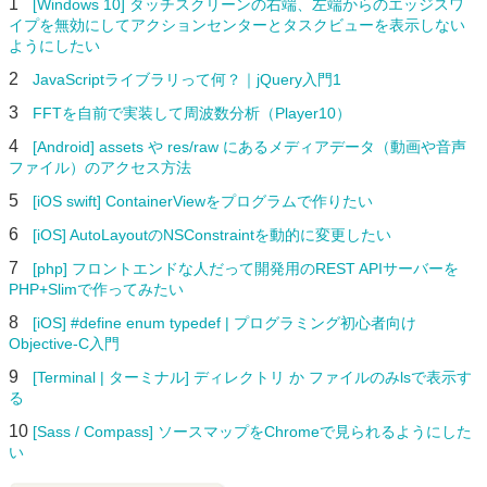
1
[Windows 10] タッチスクリーンの右端、左端からのエッジスワ
イプを無効にしてアクションセンターとタスクビューを表示しない
ようにしたい
2
JavaScriptライブラリって何？｜jQuery入門1
3
FFTを自前で実装して周波数分析（Player10）
4
[Android] assets や res/raw にあるメディアデータ（動画や音声
ファイル）のアクセス方法
5
[iOS swift] ContainerViewをプログラムで作りたい
6
[iOS] AutoLayoutのNSConstraintを動的に変更したい
7
[php] フロントエンドな人だって開発用のREST APIサーバーを
PHP+Slimで作ってみたい
8
[iOS] #define enum typedef | プログラミング初心者向け
Objective-C入門
9
[Terminal | ターミナル] ディレクトリ か ファイルのみlsで表示す
る
10
[Sass / Compass] ソースマップをChromeで見られるようにした
い