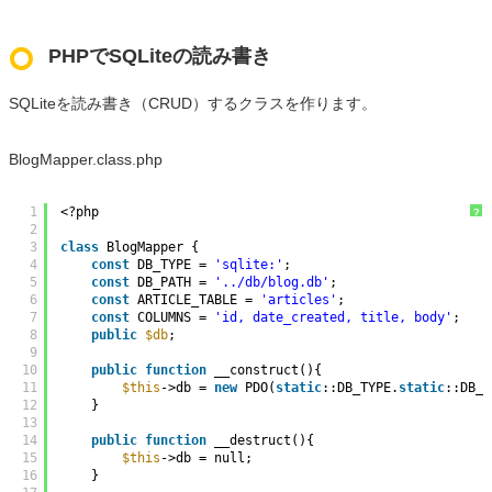
PHPでSQLiteの読み書き
SQLiteを読み書き（CRUD）するクラスを作ります。
BlogMapper.class.php
1
<?php
?
2
3
class
BlogMapper {
4
const
DB_TYPE = 
'sqlite:'
;
5
const
DB_PATH = 
'../db/blog.db'
;
6
const
ARTICLE_TABLE = 
'articles'
;
7
const
COLUMNS = 
'id, date_created, title, body'
;
8
public
$db
;
9
10
public
function
__construct(){
11
$this
->db = 
new
PDO(
static
::DB_TYPE.
static
::DB_P
12
}
13
14
public
function
__destruct(){
15
$this
->db = null;
16
}