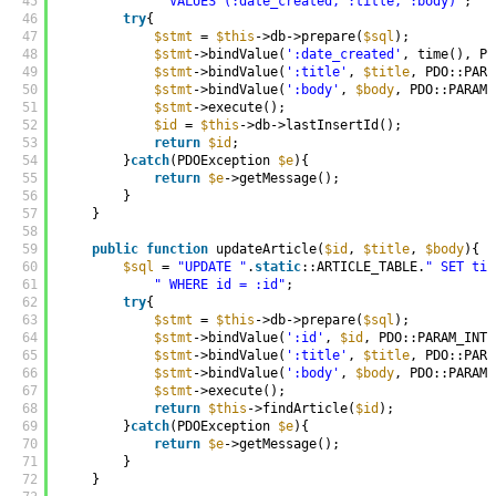
45
" VALUES (:date_created, :title, :body)"
;
46
try
{
47
$stmt
= 
$this
->db->prepare(
$sql
);
48
$stmt
->bindValue(
':date_created'
, time(), PD
49
$stmt
->bindValue(
':title'
, 
$title
, PDO::PARA
50
$stmt
->bindValue(
':body'
, 
$body
, PDO::PARAM_
51
$stmt
->execute();
52
$id
= 
$this
->db->lastInsertId();
53
return
$id
;
54
}
catch
(PDOException 
$e
){
55
return
$e
->getMessage();
56
}
57
}
58
59
public
function
updateArticle(
$id
, 
$title
, 
$body
){
60
$sql
= 
"UPDATE "
.
static
::ARTICLE_TABLE.
" SET tit
61
" WHERE id = :id"
;
62
try
{
63
$stmt
= 
$this
->db->prepare(
$sql
);
64
$stmt
->bindValue(
':id'
, 
$id
, PDO::PARAM_INT)
65
$stmt
->bindValue(
':title'
, 
$title
, PDO::PARA
66
$stmt
->bindValue(
':body'
, 
$body
, PDO::PARAM_
67
$stmt
->execute();
68
return
$this
->findArticle(
$id
);
69
}
catch
(PDOException 
$e
){
70
return
$e
->getMessage();
71
}
72
}