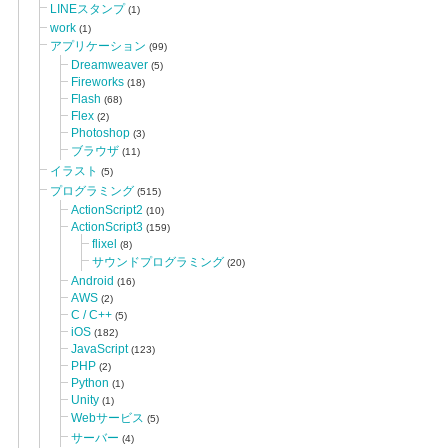
LINEスタンプ
(1)
work
(1)
アプリケーション
(99)
Dreamweaver
(5)
Fireworks
(18)
Flash
(68)
Flex
(2)
Photoshop
(3)
ブラウザ
(11)
イラスト
(5)
プログラミング
(515)
ActionScript2
(10)
ActionScript3
(159)
flixel
(8)
サウンドプログラミング
(20)
Android
(16)
AWS
(2)
C / C++
(5)
iOS
(182)
JavaScript
(123)
PHP
(2)
Python
(1)
Unity
(1)
Webサービス
(5)
サーバー
(4)