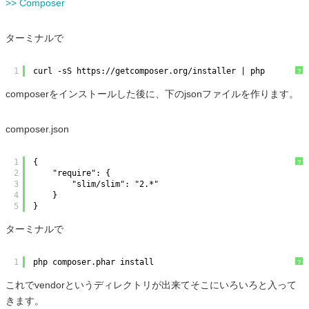
>> Composer
ターミナルで
1
curl -sS 
https://getcomposer.org/installer
 | php
?
composerをインストールした後に、下のjsonファイルを作ります。
composer.json
1
{
?
2
"require": {
3
"slim/slim": "2.*"
4
}
5
}
ターミナルで
1
php composer.phar install
?
これでvendorというディレクトリが出来てそこにいろいろと入って
きます。