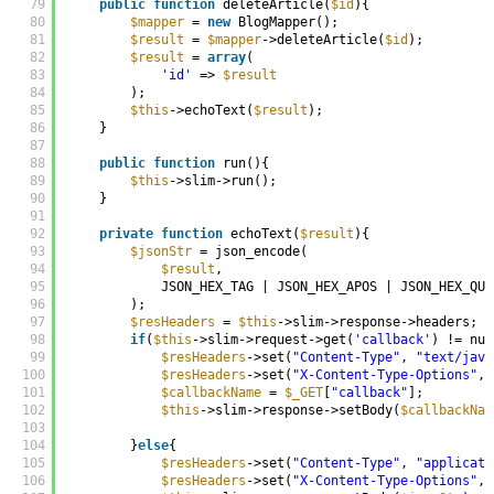
79
public
function
deleteArticle(
$id
){
80
$mapper
= 
new
BlogMapper();
81
$result
= 
$mapper
->deleteArticle(
$id
);
82
$result
= 
array
(
83
'id'
=> 
$result
84
);
85
$this
->echoText(
$result
);
86
}
87
88
public
function
run(){
89
$this
->slim->run();
90
}
91
92
private
function
echoText(
$result
){
93
$jsonStr
= json_encode(
94
$result
,
95
JSON_HEX_TAG | JSON_HEX_APOS | JSON_HEX_QUO
96
);
97
$resHeaders
= 
$this
->slim->response->headers;
98
if
(
$this
->slim->request->get(
'callback'
) != nul
99
$resHeaders
->set(
"Content-Type"
, 
"text/java
100
$resHeaders
->set(
"X-Content-Type-Options"
, 
101
$callbackName
= 
$_GET
[
"callback"
];
102
$this
->slim->response->setBody(
$callbackNam
103
104
}
else
{
105
$resHeaders
->set(
"Content-Type"
, 
"applicati
106
$resHeaders
->set(
"X-Content-Type-Options"
, 