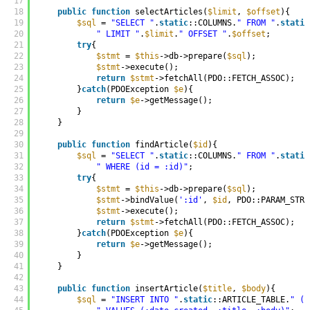
17
18
public
function
selectArticles(
$limit
, 
$offset
){
19
$sql
= 
"SELECT "
.
static
::COLUMNS.
" FROM "
.
static
20
" LIMIT "
.
$limit
.
" OFFSET "
.
$offset
;
21
try
{
22
$stmt
= 
$this
->db->prepare(
$sql
);
23
$stmt
->execute();
24
return
$stmt
->fetchAll(PDO::FETCH_ASSOC);
25
}
catch
(PDOException 
$e
){
26
return
$e
->getMessage();
27
}
28
}
29
30
public
function
findArticle(
$id
){
31
$sql
= 
"SELECT "
.
static
::COLUMNS.
" FROM "
.
static
32
" WHERE (id = :id)"
;
33
try
{
34
$stmt
= 
$this
->db->prepare(
$sql
);
35
$stmt
->bindValue(
':id'
, 
$id
, PDO::PARAM_STR)
36
$stmt
->execute();
37
return
$stmt
->fetchAll(PDO::FETCH_ASSOC);
38
}
catch
(PDOException 
$e
){
39
return
$e
->getMessage();
40
}
41
}
42
43
public
function
insertArticle(
$title
, 
$body
){
44
$sql
= 
"INSERT INTO "
.
static
::ARTICLE_TABLE.
" (d