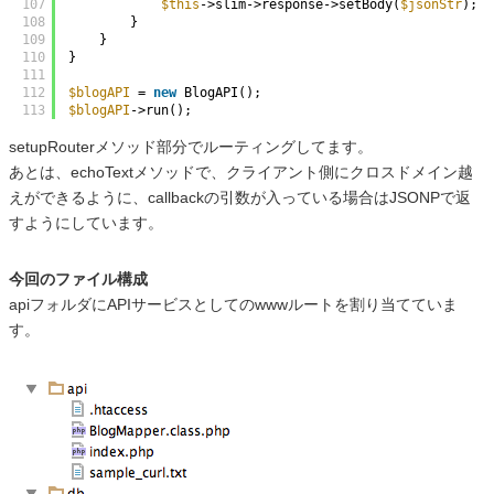
107
$this
->slim->response->setBody(
$jsonStr
);
108
}
109
}
110
}
111
112
$blogAPI
= 
new
BlogAPI();
113
$blogAPI
->run();
setupRouterメソッド部分でルーティングしてます。
あとは、echoTextメソッドで、クライアント側にクロスドメイン越
えができるように、callbackの引数が入っている場合はJSONPで返
すようにしています。
今回のファイル構成
apiフォルダにAPIサービスとしてのwwwルートを割り当てていま
す。