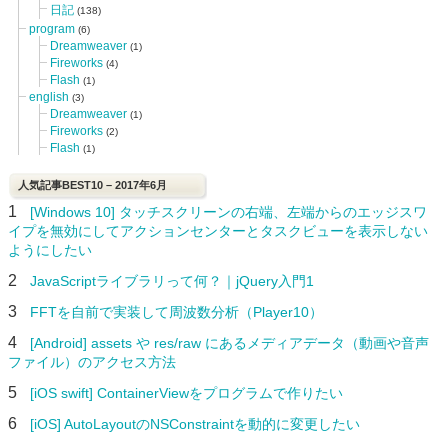
日記
(138)
program
(6)
Dreamweaver
(1)
Fireworks
(4)
Flash
(1)
english
(3)
Dreamweaver
(1)
Fireworks
(2)
Flash
(1)
人気記事BEST10 – 2017年6月
1
[Windows 10] タッチスクリーンの右端、左端からのエッジスワ
イプを無効にしてアクションセンターとタスクビューを表示しない
ようにしたい
2
JavaScriptライブラリって何？｜jQuery入門1
3
FFTを自前で実装して周波数分析（Player10）
4
[Android] assets や res/raw にあるメディアデータ（動画や音声
ファイル）のアクセス方法
5
[iOS swift] ContainerViewをプログラムで作りたい
6
[iOS] AutoLayoutのNSConstraintを動的に変更したい