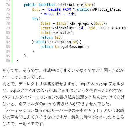
73
74
public
function
deleteArticle(
$id
){
75
$sql
= 
"DELETE FROM "
.
static
::ARTICLE_TABLE.
76
" WHERE id = :id"
;
77
try
{
78
$stmt
= 
$this
->db->prepare(
$sql
);
79
$stmt
->bindValue(
':id'
, 
$id
, PDO::PARAM_INT)
80
$stmt
->execute();
81
return
$id
;
82
}
catch
(PDOException 
$e
){
83
return
$e
->getMessage();
84
}
85
}
86
}
そうです。そうです。作成中にうまくいかなくてすごく困ったのが
パーミッションでした。
あとで、ディレクトリ構成を載せますが、phpの入ったapiフォルダ
と、sqliteファイルの入ったdbフォルダというのを作ったのですが、
dbフォルダのパーミッションの書き込み設定をきちんとつけてあげ
ないと、別フォルダのapiから書き込みができませんでした。
「パーミッション疑うのはサーバー側の基本だろう！」というお怒
りの声も聞こえてきそうなのですが、解決に時間がかかったところ
なので、一応メモです。