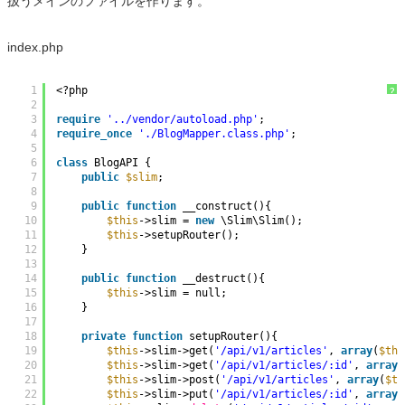
扱うメインのファイルを作ります。
index.php
1
<?php
?
2
3
require
'../vendor/autoload.php'
;
4
require_once
'./BlogMapper.class.php'
;
5
6
class
BlogAPI {
7
public
$slim
;
8
9
public
function
__construct(){
10
$this
->slim = 
new
\Slim\Slim();
11
$this
->setupRouter();
12
}
13
14
public
function
__destruct(){
15
$this
->slim = null;
16
}
17
18
private
function
setupRouter(){
19
$this
->slim->get(
'/api/v1/articles'
, 
array
(
$thi
20
$this
->slim->get(
'/api/v1/articles/:id'
, 
array
(
21
$this
->slim->post(
'/api/v1/articles'
, 
array
(
$th
22
$this
->slim->put(
'/api/v1/articles/:id'
, 
array
(