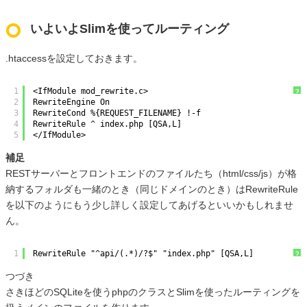
いよいよSlimを使ってルーティング
.htaccessを設定しておきます。
1
<IfModule mod_rewrite.c>
?
2
RewriteEngine On
3
RewriteCond %{REQUEST_FILENAME} !-f
4
RewriteRule ^ index.php [QSA,L]
5
</IfModule>
補足
RESTサーバーとフロントエンドのファイルたち（html/css/js）が格
納するフォルダも一緒のとき（同じドメインのとき）はRewriteRule
を以下のようにもう少し詳しく設定してあげるといいかもしれませ
ん。
1
RewriteRule "^api/(.*)/?$" "index.php" [QSA,L]
?
つづき
さきほどのSQLiteを使うphpのクラスとSlimを使ったルーティングを