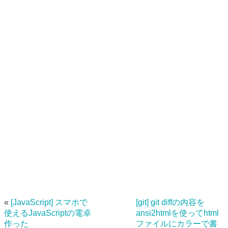
«
[JavaScript] スマホで
[git] git diffの内容を
使えるJavaScriptの電卓
ansi2htmlを使ってhtml
作った
ファイルにカラーで書