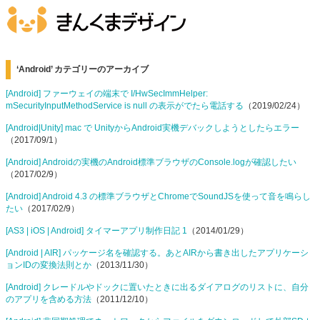
‘Android’ カテゴリーのアーカイブ
[Android] ファーウェイの端末で I/HwSecImmHelper:
mSecurityInputMethodService is null の表示がでたら電話する
（2019/02/24）
[Android|Unity] mac で UnityからAndroid実機デバックしようとしたらエラー
（2017/09/1）
[Android] Androidの実機のAndroid標準ブラウザのConsole.logが確認したい
（2017/02/9）
[Android] Android 4.3 の標準ブラウザとChromeでSoundJSを使って音を鳴らし
たい
（2017/02/9）
[AS3 | iOS | Android] タイマーアプリ制作日記 1
（2014/01/29）
[Android | AIR] パッケージ名を確認する。あとAIRから書き出したアプリケーシ
ョンIDの変換法則とか
（2013/11/30）
[Android] クレードルやドックに置いたときに出るダイアログのリストに、自分
のアプリを含める方法
（2011/12/10）