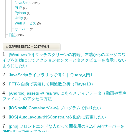
JavaScript
(123)
PHP
(2)
Python
(1)
Unity
(1)
Webサービス
(5)
サーバー
(4)
日記
(138)
人気記事BEST10 – 2017年6月
1
[Windows 10] タッチスクリーンの右端、左端からのエッジスワ
イプを無効にしてアクションセンターとタスクビューを表示しない
ようにしたい
2
JavaScriptライブラリって何？｜jQuery入門1
3
FFTを自前で実装して周波数分析（Player10）
4
[Android] assets や res/raw にあるメディアデータ（動画や音声
ファイル）のアクセス方法
5
[iOS swift] ContainerViewをプログラムで作りたい
6
[iOS] AutoLayoutのNSConstraintを動的に変更したい
7
[php] フロントエンドな人だって開発用のREST APIサーバーを
PHP+Slimで作ってみたい