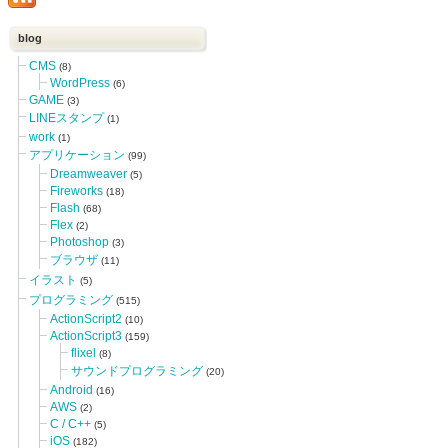
blog
CMS
(8)
WordPress
(6)
GAME
(3)
LINEスタンプ
(1)
work
(1)
アプリケーション
(99)
Dreamweaver
(5)
Fireworks
(18)
Flash
(68)
Flex
(2)
Photoshop
(3)
ブラウザ
(11)
イラスト
(5)
プログラミング
(515)
ActionScript2
(10)
ActionScript3
(159)
flixel
(8)
サウンドプログラミング
(20)
Android
(16)
AWS
(2)
C / C++
(5)
iOS
(182)