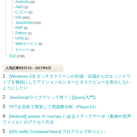
Android
(16)
AWS
(2)
C / C++
(5)
iOS
(182)
JavaScript
(123)
PHP
(2)
Python
(1)
Unity
(1)
Webサービス
(5)
サーバー
(4)
日記
(138)
人気記事BEST10 – 2017年6月
1
[Windows 10] タッチスクリーンの右端、左端からのエッジスワ
イプを無効にしてアクションセンターとタスクビューを表示しない
ようにしたい
2
JavaScriptライブラリって何？｜jQuery入門1
3
FFTを自前で実装して周波数分析（Player10）
4
[Android] assets や res/raw にあるメディアデータ（動画や音声
ファイル）のアクセス方法
5
[iOS swift] ContainerViewをプログラムで作りたい