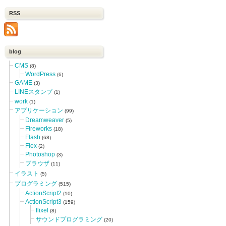
RSS
blog
CMS
(8)
WordPress
(6)
GAME
(3)
LINEスタンプ
(1)
work
(1)
アプリケーション
(99)
Dreamweaver
(5)
Fireworks
(18)
Flash
(68)
Flex
(2)
Photoshop
(3)
ブラウザ
(11)
イラスト
(5)
プログラミング
(515)
ActionScript2
(10)
ActionScript3
(159)
flixel
(8)
サウンドプログラミング
(20)