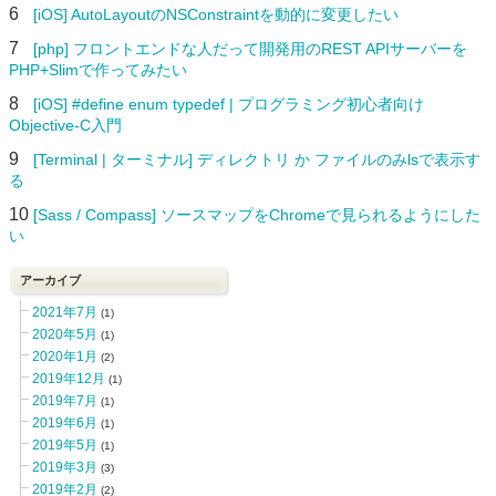
6
[iOS] AutoLayoutのNSConstraintを動的に変更したい
7
[php] フロントエンドな人だって開発用のREST APIサーバーを
PHP+Slimで作ってみたい
8
[iOS] #define enum typedef | プログラミング初心者向け
Objective-C入門
9
[Terminal | ターミナル] ディレクトリ か ファイルのみlsで表示す
る
10
[Sass / Compass] ソースマップをChromeで見られるようにした
い
アーカイブ
2021年7月
(1)
2020年5月
(1)
2020年1月
(2)
2019年12月
(1)
2019年7月
(1)
2019年6月
(1)
2019年5月
(1)
2019年3月
(3)
2019年2月
(2)