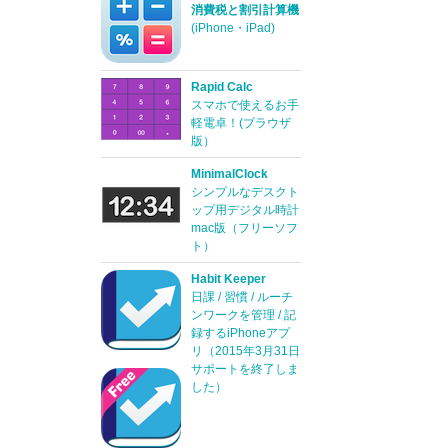
消費税と割引計算機
(iPhone・iPad)
Rapid Calc
スマホで使えるお手
軽電卓！(ブラウザ
版）
MinimalClock
シンプルなデスクト
ップ用デジタル時計
mac版（フリーソフ
ト）
Habit Keeper
日課 / 習慣 / ルーチ
ンワークを管理 / 記
録するiPhoneアプ
リ（2015年3月31日
サポートを終了しま
した）