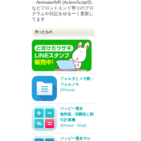
・Animate/AIR (ActionScript3),
などフロントエンド寄りのプロ
グラムや日記をゆるーく更新し
てます
作ったもの
フォルダとメモ帳 –
フォルメモ
(iPhone)
ジッピー電卓
無料版 - 消費税と割
引計算機
(iPhone・iPad)
ジッピー電卓 Pro