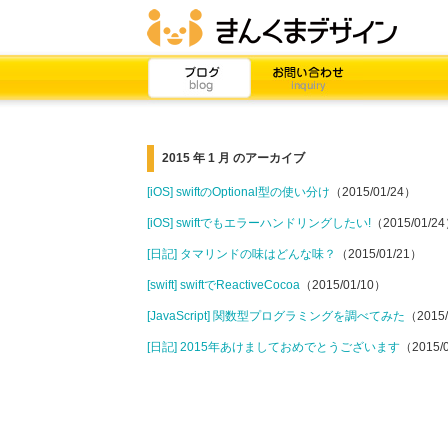
2015 年 1 月 のアーカイブ
[iOS] swiftのOptional型の使い分け
（2015/01/24）
[iOS] swiftでもエラーハンドリングしたい!
（2015/01/2
[日記] タマリンドの味はどんな味？
（2015/01/21）
[swift] swiftでReactiveCocoa
（2015/01/10）
[JavaScript] 関数型プログラミングを調べてみた
（2015
[日記] 2015年あけましておめでとうございます
（2015/