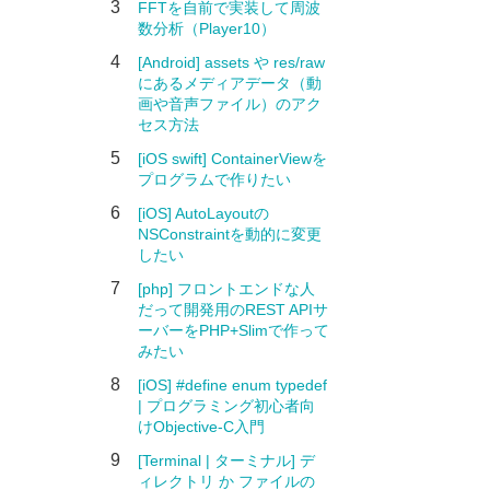
3
FFTを自前で実装して周波
数分析（Player10）
4
[Android] assets や res/raw
にあるメディアデータ（動
画や音声ファイル）のアク
セス方法
5
[iOS swift] ContainerViewを
プログラムで作りたい
6
[iOS] AutoLayoutの
NSConstraintを動的に変更
したい
7
[php] フロントエンドな人
だって開発用のREST APIサ
ーバーをPHP+Slimで作って
みたい
8
[iOS] #define enum typedef
| プログラミング初心者向
けObjective-C入門
9
[Terminal | ターミナル] デ
ィレクトリ か ファイルの