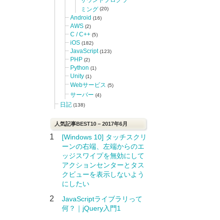
ミング
(20)
Android
(16)
AWS
(2)
C / C++
(5)
iOS
(182)
JavaScript
(123)
PHP
(2)
Python
(1)
Unity
(1)
Webサービス
(5)
サーバー
(4)
日記
(138)
人気記事BEST10 – 2017年6月
1
[Windows 10] タッチスクリ
ーンの右端、左端からのエ
ッジスワイプを無効にして
アクションセンターとタス
クビューを表示しないよう
にしたい
2
JavaScriptライブラリって
何？｜jQuery入門1