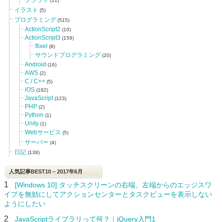
(11)
イラスト
(5)
プログラミング
(515)
ActionScript2
(10)
ActionScript3
(159)
flixel
(8)
サウンドプログラミング
(20)
Android
(16)
AWS
(2)
C / C++
(5)
iOS
(182)
JavaScript
(123)
PHP
(2)
Python
(1)
Unity
(1)
Webサービス
(5)
サーバー
(4)
日記
(138)
人気記事BEST10 – 2017年6月
1
[Windows 10] タッチスクリーンの右端、左端からのエッジスワ
イプを無効にしてアクションセンターとタスクビューを表示しない
ようにしたい
2
JavaScriptライブラリって何？｜jQuery入門1