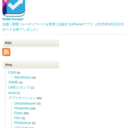
Habit Keeper
日課 / 習慣 / ルーチンワークを管理 / 記録するiPhoneアプリ（2015年3月31日サ
ポートを終了しました）
RSS
blog
CMS
(8)
WordPress
(6)
GAME
(3)
LINEスタンプ
(1)
work
(1)
アプリケーション
(99)
Dreamweaver
(5)
Fireworks
(18)
Flash
(68)
Flex
(2)
Photoshop
(3)
ブラウザ