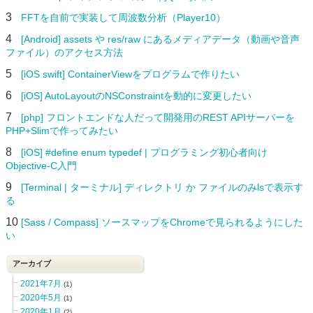
3
FFTを自前で実装して周波数分析（Player10）
4
[Android] assets や res/raw にあるメディアデータ（動画や音声
ファイル）のアクセス方法
5
[iOS swift] ContainerViewをプログラムで作りたい
6
[iOS] AutoLayoutのNSConstraintを動的に変更したい
7
[php] フロントエンドな人だって開発用のREST APIサーバーを
PHP+Slimで作ってみたい
8
[iOS] #define enum typedef | プログラミング初心者向け
Objective-C入門
9
[Terminal | ターミナル] ディレクトリ か ファイルのみlsで表示す
る
10
[Sass / Compass] ソースマップをChromeで見られるようにした
い
アーカイブ
2021年7月
(1)
2020年5月
(1)
2020年1月
(2)