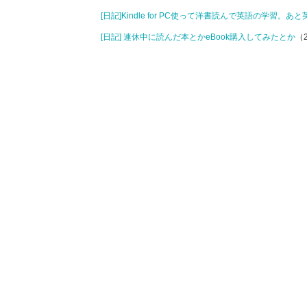
[日記]Kindle for PC使って洋書読んで英語の学習。
[日記] 連休中に読んだ本とかeBook購入してみたとか
（2