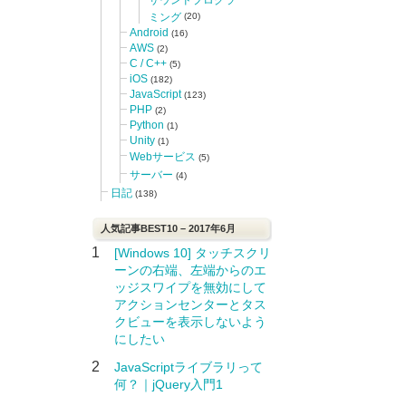
ミング
(20)
Android
(16)
AWS
(2)
C / C++
(5)
iOS
(182)
JavaScript
(123)
PHP
(2)
Python
(1)
Unity
(1)
Webサービス
(5)
サーバー
(4)
日記
(138)
人気記事BEST10 – 2017年6月
1
[Windows 10] タッチスクリ
ーンの右端、左端からのエ
ッジスワイプを無効にして
アクションセンターとタス
クビューを表示しないよう
にしたい
2
JavaScriptライブラリって
何？｜jQuery入門1