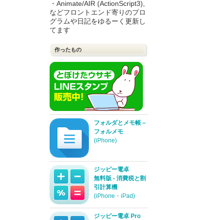
・Animate/AIR (ActionScript3),
などフロントエンド寄りのプロ
グラムや日記をゆるーく更新し
てます
作ったもの
フォルダとメモ帳 –
フォルメモ
(iPhone)
ジッピー電卓
無料版 - 消費税と割
引計算機
(iPhone・iPad)
ジッピー電卓 Pro