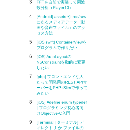
3
FFTを自前で実装して周波
数分析（Player10）
4
[Android] assets や res/raw
にあるメディアデータ（動
画や音声ファイル）のアク
セス方法
5
[iOS swift] ContainerViewを
プログラムで作りたい
6
[iOS] AutoLayoutの
NSConstraintを動的に変更
したい
7
[php] フロントエンドな人
だって開発用のREST APIサ
ーバーをPHP+Slimで作って
みたい
8
[iOS] #define enum typedef
| プログラミング初心者向
けObjective-C入門
9
[Terminal | ターミナル] デ
ィレクトリ か ファイルの