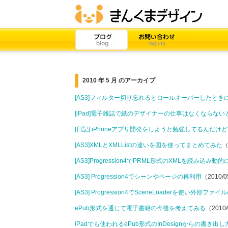
2010 年 5 月 のアーカイブ
[AS3]フィルター切り忘れるとロールオーバーしたと
[iPad]電子雑誌で紙のデザイナーの仕事はなくならない
[日記] iPhoneアプリ開発をしようと勉強してるんだけ
[AS3]XMLとXMLListの違いを図を使ってまとめてみた
（
[AS3]Progression4でPRML形式のXMLを読
[AS3] Progression4でシーンやページの再利用
（2010/0
[AS3] Progression4でSceneLoaderを使い外部
ePub形式を通じて電子書籍の今後を考えてみる
（2010/
iPadでも使われるePub形式のInDesignからの書き