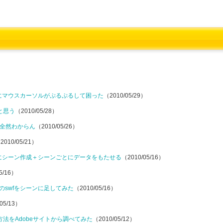
きにマウスカーソルがぷるぷるして困った
（2010/05/29）
と思う
（2010/05/28）
ど全然わからん
（2010/05/26）
2010/05/21）
み込み動的にシーン作成＋シーンごとにデータをもたせる
（2010/05/16）
5/16）
ファイルのswfをシーンに足してみた
（2010/05/16）
05/13）
出し方法をAdobeサイトから調べてみた
（2010/05/12）