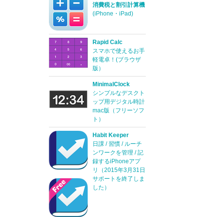
消費税と割引計算機
(iPhone・iPad)
Rapid Calc
スマホで使えるお手
軽電卓！(ブラウザ
版）
MinimalClock
シンプルなデスクト
ップ用デジタル時計
mac版（フリーソフ
ト）
Habit Keeper
日課 / 習慣 / ルーチ
ンワークを管理 / 記
録するiPhoneアプ
リ（2015年3月31日
サポートを終了しま
した）