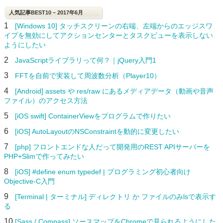
人気記事BEST10 – 2017年6月
1
[Windows 10] タッチスクリーンの右端、左端からのエッジスワ
イプを無効にしてアクションセンターとタスクビューを表示しない
ようにしたい
2
JavaScriptライブラリって何？｜jQuery入門1
3
FFTを自前で実装して周波数分析（Player10）
4
[Android] assets や res/raw にあるメディアデータ（動画や音声
ファイル）のアクセス方法
5
[iOS swift] ContainerViewをプログラムで作りたい
6
[iOS] AutoLayoutのNSConstraintを動的に変更したい
7
[php] フロントエンドな人だって開発用のREST APIサーバーを
PHP+Slimで作ってみたい
8
[iOS] #define enum typedef | プログラミング初心者向け
Objective-C入門
9
[Terminal | ターミナル] ディレクトリ か ファイルのみlsで表示す
る
10
[Sass / Compass] ソースマップをChromeで見られるようにした