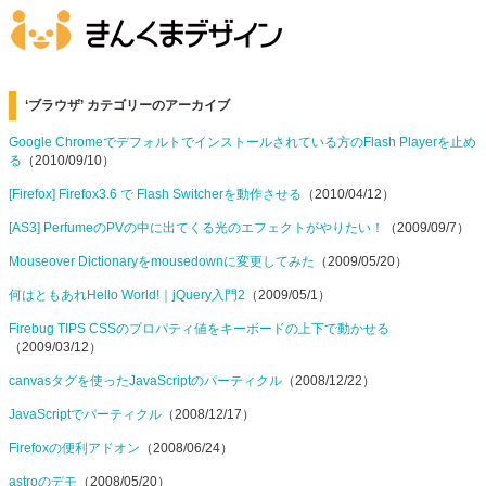
‘ブラウザ’ カテゴリーのアーカイブ
Google Chromeでデフォルトでインストールされている方のFlash Playerを止め
る
（2010/09/10）
[Firefox] Firefox3.6 で Flash Switcherを動作させる
（2010/04/12）
[AS3] PerfumeのPVの中に出てくる光のエフェクトがやりたい！
（2009/09/7）
Mouseover Dictionaryをmousedownに変更してみた
（2009/05/20）
何はともあれHello World!｜jQuery入門2
（2009/05/1）
Firebug TIPS CSSのプロパティ値をキーボードの上下で動かせる
（2009/03/12）
canvasタグを使ったJavaScriptのパーティクル
（2008/12/22）
JavaScriptでパーティクル
（2008/12/17）
Firefoxの便利アドオン
（2008/06/24）
astroのデモ
（2008/05/20）