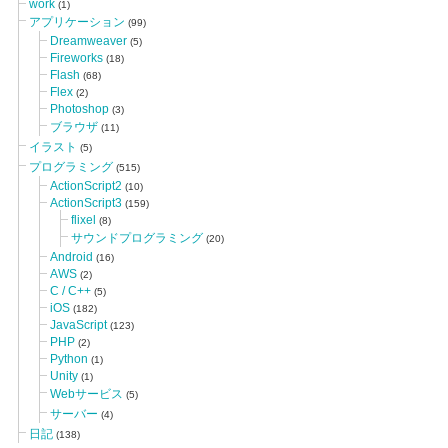
work
(1)
アプリケーション
(99)
Dreamweaver
(5)
Fireworks
(18)
Flash
(68)
Flex
(2)
Photoshop
(3)
ブラウザ
(11)
イラスト
(5)
プログラミング
(515)
ActionScript2
(10)
ActionScript3
(159)
flixel
(8)
サウンドプログラミング
(20)
Android
(16)
AWS
(2)
C / C++
(5)
iOS
(182)
JavaScript
(123)
PHP
(2)
Python
(1)
Unity
(1)
Webサービス
(5)
サーバー
(4)
日記
(138)