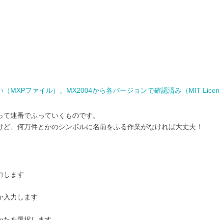
XPファイル）。MX2004から各バージョンで確認済み（MIT Licen
って連番でふっていくものです。
けど、何万件とかのシンボルに名前をふる作業がなければ大丈夫！
力します
か入力します
かたを選択します。