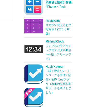
消費税と割引計算機
(iPhone・iPad)
Rapid Calc
スマホで使えるお手
軽電卓！(ブラウザ
版）
MinimalClock
シンプルなデスクト
ップ用デジタル時計
mac版（フリーソフ
ト）
Habit Keeper
日課 / 習慣 / ルーチ
ンワークを管理 / 記
録するiPhoneアプ
リ（2015年3月31日
サポートを終了しま
した）