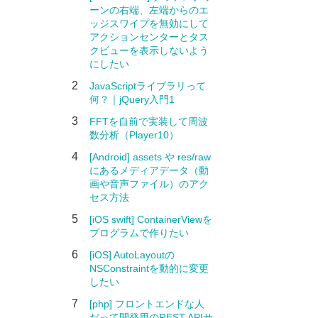
ーンの右端、左端からのエ
ッジスワイプを無効にして
アクションセンターとタス
クビューを表示しないよう
にしたい
2
JavaScriptライブラリって
何？｜jQuery入門1
3
FFTを自前で実装して周波
数分析（Player10）
4
[Android] assets や res/raw
にあるメディアデータ（動
画や音声ファイル）のアク
セス方法
5
[iOS swift] ContainerViewを
プログラムで作りたい
6
[iOS] AutoLayoutの
NSConstraintを動的に変更
したい
7
[php] フロントエンドな人
だって開発用のREST APIサ