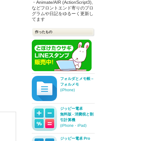
・Animate/AIR (ActionScript3),
などフロントエンド寄りのプロ
グラムや日記をゆるーく更新し
てます
作ったもの
フォルダとメモ帳 –
フォルメモ
(iPhone)
ジッピー電卓
無料版 - 消費税と割
引計算機
(iPhone・iPad)
ジッピー電卓 Pro