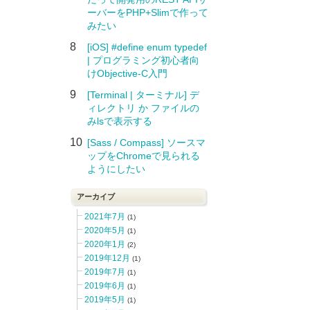
ーバーをPHP+Slimで作って
みたい
8
[iOS] #define enum typedef
| プログラミング初心者向
けObjective-C入門
9
[Terminal | ターミナル] デ
ィレクトリ か ファイルの
みlsで表示する
10
[Sass / Compass] ソースマ
ップをChromeで見られる
ようにしたい
アーカイブ
2021年7月
(1)
2020年5月
(1)
2020年1月
(2)
2019年12月
(1)
2019年7月
(1)
2019年6月
(1)
2019年5月
(1)