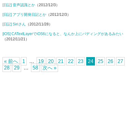
[日記] 音声認識とか
（2012/12/3）
[日記] アプリ開発日記とか
（2012/12/3）
[日記] Siriさん
（2012/11/28）
[iOS] CATextLayerでiOS6になると、なんか上にパディングがあるみたい
（2012/11/21）
« 前へ
1
…
19
20
21
22
23
24
25
26
27
28
29
…
58
次へ »