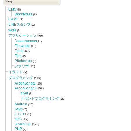
blog
CMS
(8)
WordPress
(6)
GAME
(3)
LINEスタンプ
(1)
work
(1)
アプリケーション
(99)
Dreamweaver
(5)
Fireworks
(18)
Flash
(68)
Flex
(2)
Photoshop
(3)
ブラウザ
(11)
イラスト
(5)
プログラミング
(515)
ActionScript2
(10)
ActionScript3
(159)
flixel
(8)
サウンドプログラミング
(20)
Android
(16)
AWS
(2)
C / C++
(5)
iOS
(182)
JavaScript
(123)
PHP
(2)