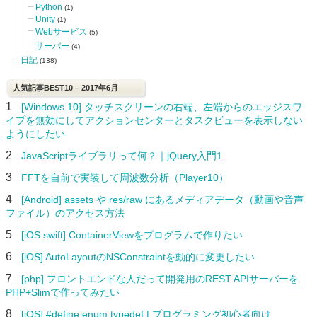
Python
(1)
Unity
(1)
Webサービス
(5)
サーバー
(4)
日記
(138)
人気記事BEST10 – 2017年6月
1
[Windows 10] タッチスクリーンの右端、左端からのエッジスワ
イプを無効にしてアクションセンターとタスクビューを表示しない
ようにしたい
2
JavaScriptライブラリって何？｜jQuery入門1
3
FFTを自前で実装して周波数分析（Player10）
4
[Android] assets や res/raw にあるメディアデータ（動画や音声
ファイル）のアクセス方法
5
[iOS swift] ContainerViewをプログラムで作りたい
6
[iOS] AutoLayoutのNSConstraintを動的に変更したい
7
[php] フロントエンドな人だって開発用のREST APIサーバーを
PHP+Slimで作ってみたい
8
[iOS] #define enum typedef | プログラミング初心者向け