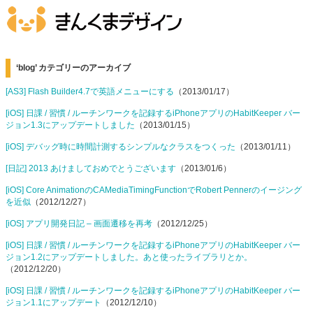
‘blog’ カテゴリーのアーカイブ
[AS3] Flash Builder4.7で英語メニューにする
（2013/01/17）
[iOS] 日課 / 習慣 / ルーチンワークを記録するiPhoneアプリのHabitKeeper バー
ジョン1.3にアップデートしました
（2013/01/15）
[iOS] デバッグ時に時間計測するシンプルなクラスをつくった
（2013/01/11）
[日記] 2013 あけましておめでとうございます
（2013/01/6）
[iOS] Core AnimationのCAMediaTimingFunctionでRobert Pennerのイージング
を近似
（2012/12/27）
[iOS] アプリ開発日記 – 画面遷移を再考
（2012/12/25）
[iOS] 日課 / 習慣 / ルーチンワークを記録するiPhoneアプリのHabitKeeper バー
ジョン1.2にアップデートしました。あと使ったライブラリとか。
（2012/12/20）
[iOS] 日課 / 習慣 / ルーチンワークを記録するiPhoneアプリのHabitKeeper バー
ジョン1.1にアップデート
（2012/12/10）