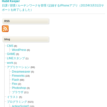
Habit Keeper
日課 / 習慣 / ルーチンワークを管理 / 記録するiPhoneアプリ（2015年3月31日サ
ポートを終了しました）
RSS
blog
CMS
(8)
WordPress
(6)
GAME
(3)
LINEスタンプ
(1)
work
(1)
アプリケーション
(99)
Dreamweaver
(5)
Fireworks
(18)
Flash
(68)
Flex
(2)
Photoshop
(3)
ブラウザ
(11)
イラスト
(5)
プログラミング
(515)
ActionScript2
(10)