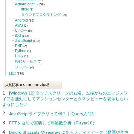
ActionScript3
(159)
flixel
(8)
サウンドプログラミング
(20)
Android
(16)
AWS
(2)
C / C++
(5)
iOS
(182)
JavaScript
(123)
PHP
(2)
Python
(1)
Unity
(1)
Webサービス
(5)
サーバー
(4)
日記
(138)
人気記事BEST10 – 2017年6月
1
[Windows 10] タッチスクリーンの右端、左端からのエッジスワ
イプを無効にしてアクションセンターとタスクビューを表示しない
ようにしたい
2
JavaScriptライブラリって何？｜jQuery入門1
3
FFTを自前で実装して周波数分析（Player10）
4
[Android] assets や res/raw にあるメディアデータ（動画や音声