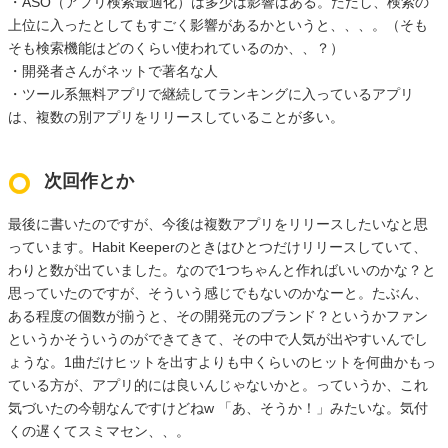
・ASO（アプリ検索最適化）は多少は影響はある。ただし、検索の
上位に入ったとしてもすごく影響があるかというと、、、。（そも
そも検索機能はどのくらい使われているのか、、？）
・開発者さんがネットで著名な人
・ツール系無料アプリで継続してランキングに入っているアプリ
は、複数の別アプリをリリースしていることが多い。
次回作とか
最後に書いたのですが、今後は複数アプリをリリースしたいなと思
っています。Habit Keeperのときはひとつだけリリースしていて、
わりと数が出ていました。なので1つちゃんと作ればいいのかな？と
思っていたのですが、そういう感じでもないのかなーと。たぶん、
ある程度の個数が揃うと、その開発元のブランド？というかファン
というかそういうのができてきて、その中で人気が出やすいんでし
ょうな。1曲だけヒットを出すよりも中くらいのヒットを何曲かもっ
ている方が、アプリ的には良いんじゃないかと。っていうか、これ
気づいたの今朝なんですけどねw 「あ、そうか！」みたいな。気付
くの遅くてスミマセン、、。