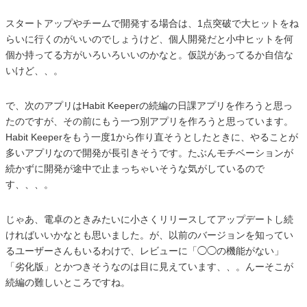
スタートアップやチームで開発する場合は、1点突破で大ヒットをね
らいに行くのがいいのでしょうけど、個人開発だと小中ヒットを何
個か持ってる方がいろいろいいのかなと。仮説があってるか自信な
いけど、、。
で、次のアプリはHabit Keeperの続編の日課アプリを作ろうと思っ
たのですが、その前にもう一つ別アプリを作ろうと思っています。
Habit Keeperをもう一度1から作り直そうとしたときに、やることが
多いアプリなので開発が長引きそうです。たぶんモチベーションが
続かずに開発が途中で止まっちゃいそうな気がしているので
す、、、。
じゃあ、電卓のときみたいに小さくリリースしてアップデートし続
ければいいかなとも思いました。が、以前のバージョンを知ってい
るユーザーさんもいるわけで、レビューに「◯◯の機能がない」
「劣化版」とかつきそうなのは目に見えています、、。んーそこが
続編の難しいところですね。