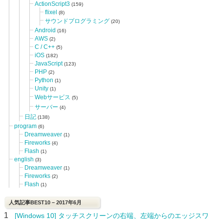
ActionScript3
(159)
flixel
(8)
サウンドプログラミング
(20)
Android
(16)
AWS
(2)
C / C++
(5)
iOS
(182)
JavaScript
(123)
PHP
(2)
Python
(1)
Unity
(1)
Webサービス
(5)
サーバー
(4)
日記
(138)
program
(6)
Dreamweaver
(1)
Fireworks
(4)
Flash
(1)
english
(3)
Dreamweaver
(1)
Fireworks
(2)
Flash
(1)
人気記事BEST10 – 2017年6月
1
[Windows 10] タッチスクリーンの右端、左端からのエッジスワ