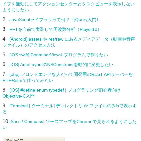
イプを無効にしてアクションセンターとタスクビューを表示しない
ようにしたい
2
JavaScriptライブラリって何？｜jQuery入門1
3
FFTを自前で実装して周波数分析（Player10）
4
[Android] assets や res/raw にあるメディアデータ（動画や音声
ファイル）のアクセス方法
5
[iOS swift] ContainerViewをプログラムで作りたい
6
[iOS] AutoLayoutのNSConstraintを動的に変更したい
7
[php] フロントエンドな人だって開発用のREST APIサーバーを
PHP+Slimで作ってみたい
8
[iOS] #define enum typedef | プログラミング初心者向け
Objective-C入門
9
[Terminal | ターミナル] ディレクトリ か ファイルのみlsで表示す
る
10
[Sass / Compass] ソースマップをChromeで見られるようにした
い
アーカイブ