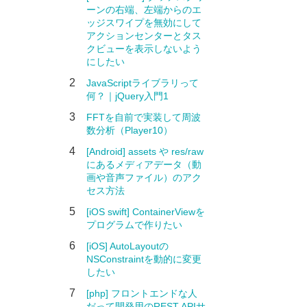
ーンの右端、左端からのエ
ッジスワイプを無効にして
アクションセンターとタス
クビューを表示しないよう
にしたい
2
JavaScriptライブラリって
何？｜jQuery入門1
3
FFTを自前で実装して周波
数分析（Player10）
4
[Android] assets や res/raw
にあるメディアデータ（動
画や音声ファイル）のアク
セス方法
5
[iOS swift] ContainerViewを
プログラムで作りたい
6
[iOS] AutoLayoutの
NSConstraintを動的に変更
したい
7
[php] フロントエンドな人
だって開発用のREST APIサ