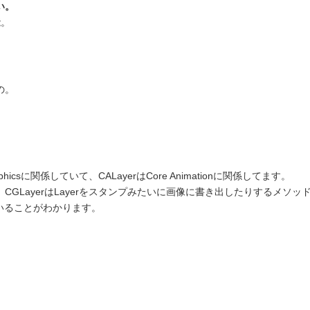
い。
能。
の。
hicsに関係していて、CALayerはCore Animationに関係してます。
GLayerはLayerをスタンプみたいに画像に書き出したりするメソッ
でいることがわかります。