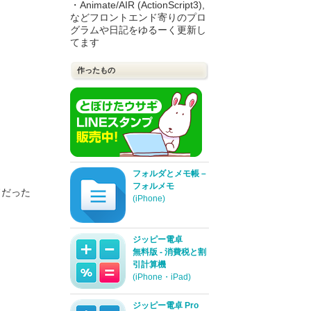
・Animate/AIR (ActionScript3),
などフロントエンド寄りのプロ
グラムや日記をゆるーく更新し
てます
作ったもの
フォルダとメモ帳 –
フォルメモ
ドだった
(iPhone)
ジッピー電卓
無料版 - 消費税と割
引計算機
(iPhone・iPad)
ジッピー電卓 Pro