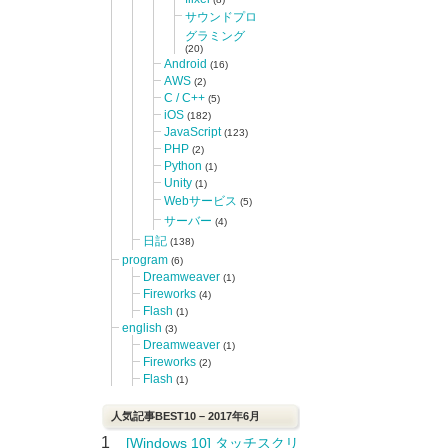
サウンドプロ
グラミング
(20)
Android
(16)
AWS
(2)
C / C++
(5)
iOS
(182)
JavaScript
(123)
PHP
(2)
Python
(1)
Unity
(1)
Webサービス
(5)
サーバー
(4)
日記
(138)
program
(6)
Dreamweaver
(1)
Fireworks
(4)
Flash
(1)
english
(3)
Dreamweaver
(1)
Fireworks
(2)
Flash
(1)
人気記事BEST10 – 2017年6月
1
[Windows 10] タッチスクリ