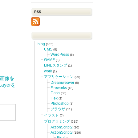
RSS
blog
(685)
CMS
(8)
WordPress
(6)
GAME
(3)
LINEスタンプ
(1)
work
(1)
アプリケーション
(99)
して、画像を
Dreamweaver
(5)
ayerを
Fireworks
(18)
Flash
(68)
Flex
(2)
Photoshop
(3)
ブラウザ
(11)
イラスト
(5)
プログラミング
(515)
ActionScript2
(10)
ActionScript3
(159)
flixel
(8)