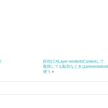
引
[iOS] CALayer renderInContext
取得しても駄目なときはpresentationL
使う
»