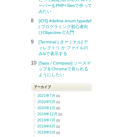
ーバーをPHP+Slimで作って
みたい
8
[iOS] #define enum typedef
| プログラミング初心者向
けObjective-C入門
9
[Terminal | ターミナル] デ
ィレクトリ か ファイルの
みlsで表示する
10
[Sass / Compass] ソースマ
ップをChromeで見られる
ようにしたい
アーカイブ
2021年7月
(1)
2020年5月
(1)
2020年1月
(2)
2019年12月
(1)
2019年7月
(1)
2019年6月
(1)
2019年5月
(1)