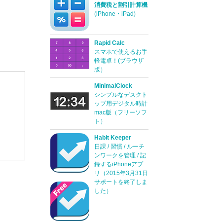
消費税と割引計算機
(iPhone・iPad)
Rapid Calc
スマホで使えるお手
軽電卓！(ブラウザ
版）
MinimalClock
シンプルなデスクト
ップ用デジタル時計
mac版（フリーソフ
ト）
Habit Keeper
日課 / 習慣 / ルーチ
ンワークを管理 / 記
録するiPhoneアプ
リ（2015年3月31日
サポートを終了しま
した）