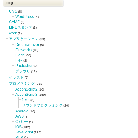
blog
CMS
(8)
WordPress
(6)
GAME
(3)
LINEスタンプ
(1)
work
(1)
アプリケーション
(99)
Dreamweaver
(5)
Fireworks
(18)
Flash
(68)
Flex
(2)
Photoshop
(3)
ブラウザ
(11)
イラスト
(5)
プログラミング
(515)
ActionScript2
(10)
ActionScript3
(159)
flixel
(8)
サウンドプログラミング
(20)
Android
(16)
AWS
(2)
C / C++
(5)
iOS
(182)
JavaScript
(123)
PHP
(2)