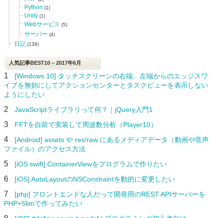
Python
(1)
Unity
(1)
Webサービス
(5)
サーバー
(4)
日記
(138)
人気記事BEST10 – 2017年6月
1
[Windows 10] タッチスクリーンの右端、左端からのエッジスワ
イプを無効にしてアクションセンターとタスクビューを表示しない
ようにしたい
2
JavaScriptライブラリって何？｜jQuery入門1
3
FFTを自前で実装して周波数分析（Player10）
4
[Android] assets や res/raw にあるメディアデータ（動画や音声
ファイル）のアクセス方法
5
[iOS swift] ContainerViewをプログラムで作りたい
6
[iOS] AutoLayoutのNSConstraintを動的に変更したい
7
[php] フロントエンドな人だって開発用のREST APIサーバーを
PHP+Slimで作ってみたい