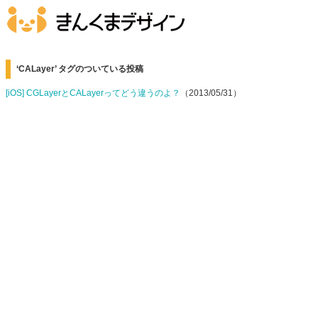
‘CALayer’ タグのついている投稿
[iOS] CGLayerとCALayerってどう違うのよ？
（2013/05/31）