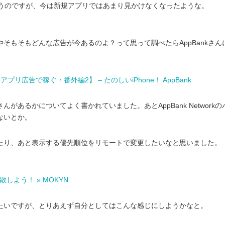
思うのですが、今は新規アプリではあまり見かけなくなったような。
。
そもそもどんな広告が今あるのよ？って思って調べたらAppBankさん
プリ広告で稼ぐ・番外編2】 – たのしいiPhone！ AppBank
あるかについてよく書かれていました。あとAppBank Network
ないとか。
たり、あと表示する優先順位をリモートで変更したいなと思いました。
しよう！ » MOKYN
たいですが、とりあえず自分としてはこんな感じにしようかなと。