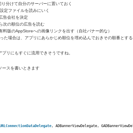
に切り分けて自分のサーバーに置いておく
海外）設定ファイルを読みにいく
む広告会社を決定
たら次の順位の広告を読む
有料版のAppStoreへの画像リンクを出す（自社バナー的な）
きなかった場合は、アプリにあらかじめ順位を埋め込んでおきその順番とする
アプリにもすぐに流用できそうですね。
ソースを書いときます
URLConnectionDataDelegate
, ADBannerViewDelegate, GADBannerViewDe