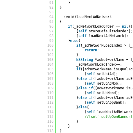
91
}
92
}
93
94
- (
void
)loadNextAdNetwork
95
{
96
if
(_adNetworkLoadOrder == 
nil
){
97
[
self
storeDefaultAdOrder];
98
[
self
loadNextAdNetwork];
99
}
else
{
100
if
(_adNetworkLoadIndex > [_
101
return
;
102
}
103
NSString
*adNetworkName = [
104
_adNetworkLoadIndex++;
105
if
([adNetworkName isEqualTo
106
[
self
setUpiAd];
107
}
else
if
([adNetworkName isE
108
[
self
setUpAdMob];
109
}
else
if
([adNetworkName isE
110
[
self
setUpNend];
111
}
else
if
([adNetworkName isE
112
[
self
setUpAppBank];
113
}
else
{
114
[
self
loadNextAdNetwork
115
//[self setUpOwnBanner]
116
}
117
}
118
}