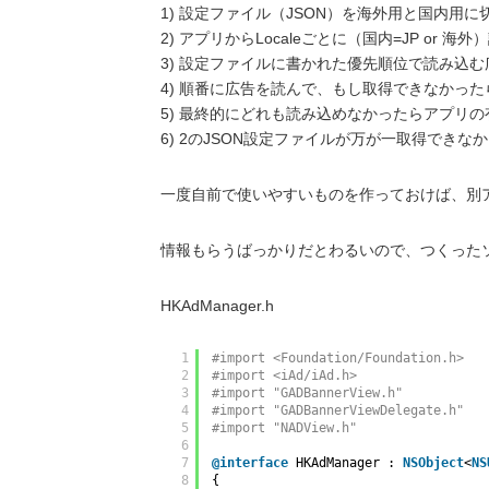
1) 設定ファイル（JSON）を海外用と国内用
2) アプリからLocaleごとに（国内=JP or 
3) 設定ファイルに書かれた優先順位で読み込
4) 順番に広告を読んで、もし取得できなかっ
5) 最終的にどれも読み込めなかったらアプリの
6) 2のJSON設定ファイルが万が一取得で
一度自前で使いやすいものを作っておけば、別
情報もらうばっかりだとわるいので、つくった
HKAdManager.h
1
#import <Foundation/Foundation.h>
2
#import <iAd/iAd.h>
3
#import "GADBannerView.h"
4
#import "GADBannerViewDelegate.h"
5
#import "NADView.h"
6
7
@interface
HKAdManager : 
NSObject
<
NS
8
{