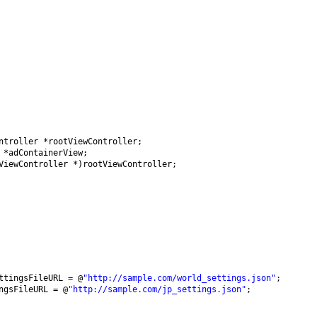
ntroller *rootViewController;
 *adContainerView;
ViewController *)rootViewController;
ttingsFileURL = @
"
http://sample.com/world_settings.json
"
;
ngsFileURL = @
"
http://sample.com/jp_settings.json
"
;