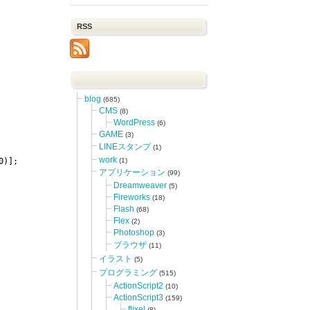
RSS
blog
(685)
CMS
(8)
WordPress
(6)
GAME
(3)
LINEスタンプ
(1)
work
(1)
0)];
アプリケーション
(99)
Dreamweaver
(5)
Fireworks
(18)
Flash
(68)
Flex
(2)
Photoshop
(3)
ブラウザ
(11)
イラスト
(5)
プログラミング
(515)
ActionScript2
(10)
ActionScript3
(159)
flixel
(8)