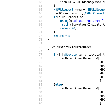
63
jsonURL = kHKAdManagerWorld
64
}
65
NSURLRequest
*req = [
NSURLReque
66
_urlConnection = [[
NSURLConnect
67
if
(!_urlConnection){
68
NSLog
(@
"ad settings JSON fi
69
[
self
stopNetworkIndicatorA
70
return
NO
;
71
}
72
return
YES
;
73
}
74
75
- (
void
)storeDefaultAdOrder
76
{
77
if
([[[
NSLocale
currentLocale] l
78
_adNetworkLoadOrder = @[
79
kHK
80
kHK
81
kHK
82
kHK
83
kHK
84
];
85
}
else
{
86
_adNetworkLoadOrder = @[
87
kHK
88
kHK
89
kHK
90
];