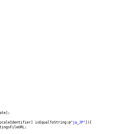
ate];
ocaleIdentifier] isEqualToString:@
"ja_JP"
]){
tingsFileURL;