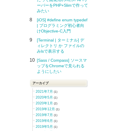
ーバーをPHP+Slimで作って
みたい
8
[iOS] #define enum typedef
| プログラミング初心者向
けObjective-C入門
9
[Terminal | ターミナル] デ
ィレクトリ か ファイルの
みlsで表示する
10
[Sass / Compass] ソースマ
ップをChromeで見られる
ようにしたい
アーカイブ
2021年7月
(1)
2020年5月
(1)
2020年1月
(2)
2019年12月
(1)
2019年7月
(1)
2019年6月
(1)
2019年5月
(1)