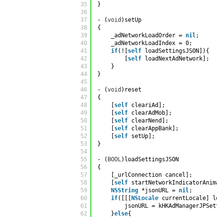
35
}
36
37
- (
void
)setUp
38
{
39
_adNetworkLoadOrder = 
nil
;
40
_adNetworkLoadIndex = 0;
41
if
(![
self
loadSettingsJSON]){
42
[
self
loadNextAdNetwork];
43
}
44
}
45
46
- (
void
)reset
47
{
48
[
self
cleariAd];
49
[
self
clearAdMob];
50
[
self
clearNend];
51
[
self
clearAppBank];
52
[
self
setUp];
53
}
54
55
- (
BOOL
)loadSettingsJSON
56
{
57
[_urlConnection cancel];
58
[
self
startNetworkIndicatorAnim
59
NSString
*jsonURL = 
nil
;
60
if
([[[
NSLocale
currentLocale] l
61
jsonURL = kHKAdManagerJPSet
62
}
else
{