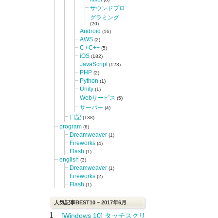
サウンドプロ
グラミング
(20)
Android
(16)
AWS
(2)
C / C++
(5)
iOS
(182)
JavaScript
(123)
PHP
(2)
Python
(1)
Unity
(1)
Webサービス
(5)
サーバー
(4)
日記
(138)
program
(6)
Dreamweaver
(1)
Fireworks
(4)
Flash
(1)
english
(3)
Dreamweaver
(1)
Fireworks
(2)
Flash
(1)
人気記事BEST10 – 2017年6月
1
[Windows 10] タッチスクリ