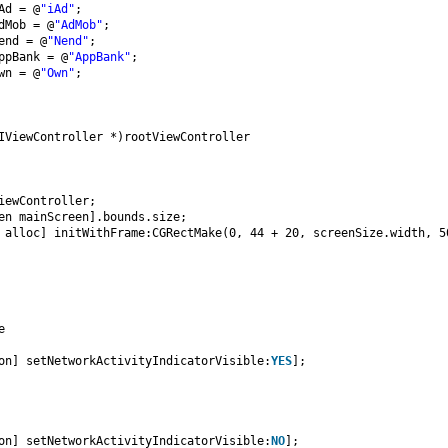
Ad = @
"iAd"
;
dMob = @
"AdMob"
;
end = @
"Nend"
;
ppBank = @
"AppBank"
;
wn = @
"Own"
;
IViewController *)rootViewController
iewController;
en mainScreen].bounds.size;
 alloc] initWithFrame:CGRectMake(0, 44 + 20, screenSize.width, 5
e
on] setNetworkActivityIndicatorVisible:
YES
];
on] setNetworkActivityIndicatorVisible:
NO
];