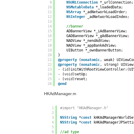
9
NSURLConnection
*_urlConnection;
10
NSMutableData
*_loadedData;
11
NSArray
*_adNetworkLoadOrder;
12
NSInteger
_adNetworkLoadIndex;
13
14
//banner
15
ADBannerView *_iAdBannerView;
16
GADBannerView *_gAdBannerView;
17
NADView *_nendAdView;
18
NADView *_appBankAdView;
19
UIButton *_ownBannerButton;
20
}
21
@property
(
nonatomic
, weak) UIViewCo
22
@property
(
nonatomic
, strong) UIView
23
- (
id
)initWithRootViewController:(UI
24
- (
void
)setUp;
25
- (
void
)reset;
26
@end
HKAdManager.m
1
#import "HKAdManager.h"
2
3
NSString
*
const
kHKAdManagerWorldSe
4
NSString
*
const
kHKAdManagerJPSetti
5
6
//ad type