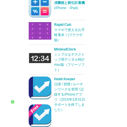
消費税と割引計算機
(iPhone・iPad)
Rapid Calc
スマホで使えるお手
軽電卓！(ブラウザ
版）
MinimalClock
シンプルなデスクト
ップ用デジタル時計
mac版（フリーソフ
ト）
Habit Keeper
日課 / 習慣 / ルーチ
ンワークを管理 / 記
録するiPhoneアプ
リ（2015年3月31日
?
サポートを終了しま
した）