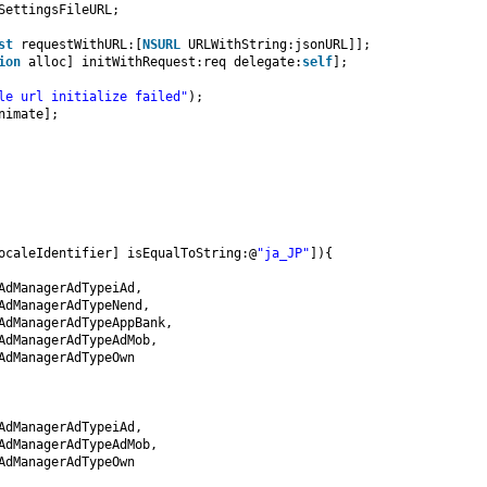
SettingsFileURL;
st
requestWithURL:[
NSURL
URLWithString:jsonURL]];
ion
alloc] initWithRequest:req delegate:
self
];
le url initialize failed"
);
nimate];
ocaleIdentifier] isEqualToString:@
"ja_JP"
]){
AdManagerAdTypeiAd,
AdManagerAdTypeNend,
AdManagerAdTypeAppBank,
AdManagerAdTypeAdMob,
AdManagerAdTypeOwn
AdManagerAdTypeiAd,
AdManagerAdTypeAdMob,
AdManagerAdTypeOwn