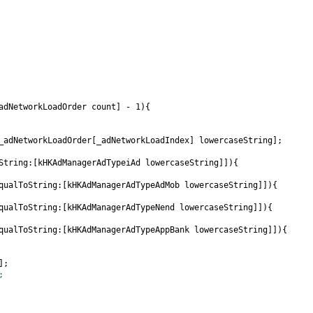
adNetworkLoadOrder count] - 1){
_adNetworkLoadOrder[_adNetworkLoadIndex] lowercaseString];
String:[kHKAdManagerAdTypeiAd lowercaseString]]){
qualToString:[kHKAdManagerAdTypeAdMob lowercaseString]]){
qualToString:[kHKAdManagerAdTypeNend lowercaseString]]){
qualToString:[kHKAdManagerAdTypeAppBank lowercaseString]]){
];
;