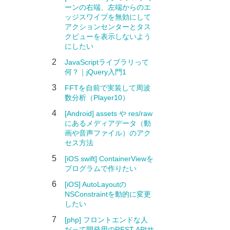
ーンの右端、左端からのエ
ッジスワイプを無効にして
アクションセンターとタス
クビューを表示しないよう
にしたい
2
JavaScriptライブラリって
何？｜jQuery入門1
3
FFTを自前で実装して周波
数分析（Player10）
4
[Android] assets や res/raw
にあるメディアデータ（動
画や音声ファイル）のアク
セス方法
5
[iOS swift] ContainerViewを
プログラムで作りたい
6
[iOS] AutoLayoutの
NSConstraintを動的に変更
したい
7
[php] フロントエンドな人
だって開発用のREST APIサ