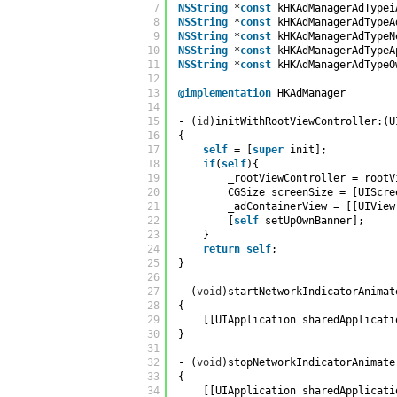
7
NSString
*
const
kHKAdManagerAdTypei
8
NSString
*
const
kHKAdManagerAdTypeA
9
NSString
*
const
kHKAdManagerAdTypeN
10
NSString
*
const
kHKAdManagerAdTypeA
11
NSString
*
const
kHKAdManagerAdTypeO
12
13
@implementation
HKAdManager
14
15
- (
id
)initWithRootViewController:(U
16
{
17
self
= [
super
init];
18
if
(
self
){
19
_rootViewController = rootV
20
CGSize screenSize = [UIScre
21
_adContainerView = [[UIView
22
[
self
setUpOwnBanner];
23
}
24
return
self
;
25
}
26
27
- (
void
)startNetworkIndicatorAnimat
28
{
29
[[UIApplication sharedApplicati
30
}
31
32
- (
void
)stopNetworkIndicatorAnimate
33
{
34
[[UIApplication sharedApplicati