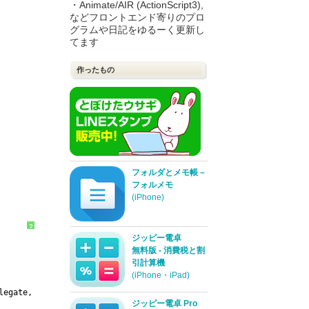
・Animate/AIR (ActionScript3),
などフロントエンド寄りのプロ
グラムや日記をゆるーく更新し
てます
作ったもの
フォルダとメモ帳 –
フォルメモ
(iPhone)
?
ジッピー電卓
無料版 - 消費税と割
引計算機
(iPhone・iPad)
legate, NADViewDelegate>
ジッピー電卓 Pro