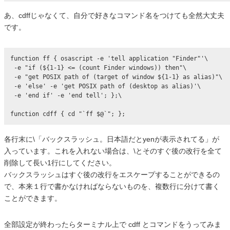
あ、cdffじゃなくて、自分で好きなコマンド名をつけても全然大丈夫
です。
function ff { osascript -e 'tell application "Finder"'\

 -e "if (${1-1} <= (count Finder windows)) then"\

 -e "get POSIX path of (target of window ${1-1} as alias)"\

 -e 'else' -e 'get POSIX path of (desktop as alias)'\

 -e 'end if' -e 'end tell'; };\

各行末に\「バックスラッシュ。日本語だとyenが表示されてる」が
入っています。これを入れない場合は、\とそのすぐ後の改行を全て
削除して長い1行にしてください。
バックスラッシュはすぐ後の改行をエスケープすることができるの
で、本来１行で書かなければならないものを、複数行に分けて書く
ことができます。
全部設定が終わったらターミナル上で cdff とコマンドをうってみま