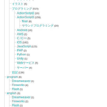
イラスト
(5)
プログラミング
(515)
ActionScript2
(10)
ActionScript3
(159)
flixel
(8)
サウンドプログラミング
(20)
Android
(16)
AWS
(2)
C / C++
(5)
iOS
(182)
JavaScript
(123)
PHP
(2)
Python
(1)
Unity
(1)
Webサービス
(5)
サーバー
(4)
日記
(138)
program
(6)
Dreamweaver
(1)
Fireworks
(4)
Flash
(1)
english
(3)
Dreamweaver
(1)
Fireworks
(2)
Flash
(1)