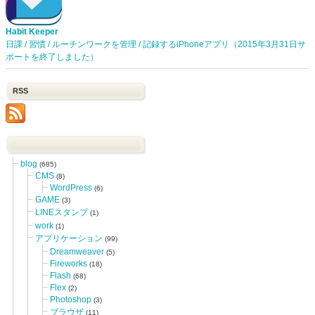
Habit Keeper
日課 / 習慣 / ルーチンワークを管理 / 記録するiPhoneアプリ（2015年3月31日サ
ポートを終了しました）
RSS
blog
(685)
CMS
(8)
WordPress
(6)
GAME
(3)
LINEスタンプ
(1)
work
(1)
アプリケーション
(99)
Dreamweaver
(5)
Fireworks
(18)
Flash
(68)
Flex
(2)
Photoshop
(3)
ブラウザ
(11)