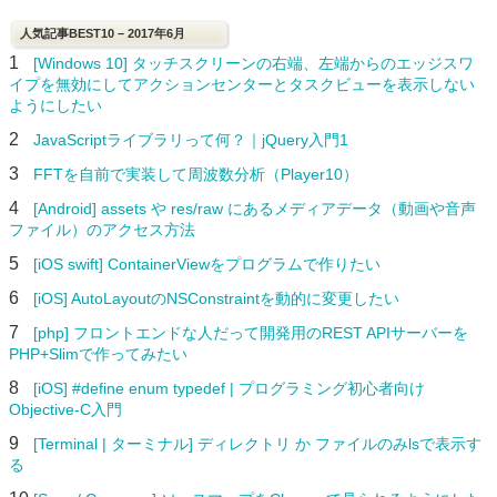
人気記事BEST10 – 2017年6月
1
[Windows 10] タッチスクリーンの右端、左端からのエッジスワ
イプを無効にしてアクションセンターとタスクビューを表示しない
ようにしたい
2
JavaScriptライブラリって何？｜jQuery入門1
3
FFTを自前で実装して周波数分析（Player10）
4
[Android] assets や res/raw にあるメディアデータ（動画や音声
ファイル）のアクセス方法
5
[iOS swift] ContainerViewをプログラムで作りたい
6
[iOS] AutoLayoutのNSConstraintを動的に変更したい
7
[php] フロントエンドな人だって開発用のREST APIサーバーを
PHP+Slimで作ってみたい
8
[iOS] #define enum typedef | プログラミング初心者向け
Objective-C入門
9
[Terminal | ターミナル] ディレクトリ か ファイルのみlsで表示す
る