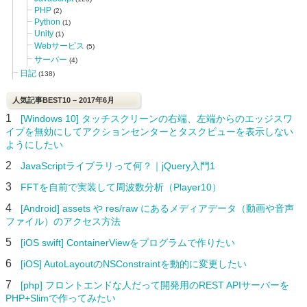
PHP
(2)
Python
(1)
Unity
(1)
Webサービス
(5)
サーバー
(4)
日記
(138)
人気記事BEST10 – 2017年6月
1
[Windows 10] タッチスクリーンの右端、左端からのエッジスワ
イプを無効にしてアクションセンターとタスクビューを表示しない
ようにしたい
2
JavaScriptライブラリって何？｜jQuery入門1
3
FFTを自前で実装して周波数分析（Player10）
4
[Android] assets や res/raw にあるメディアデータ（動画や音声
ファイル）のアクセス方法
5
[iOS swift] ContainerViewをプログラムで作りたい
6
[iOS] AutoLayoutのNSConstraintを動的に変更したい
7
[php] フロントエンドな人だって開発用のREST APIサーバーを
PHP+Slimで作ってみたい