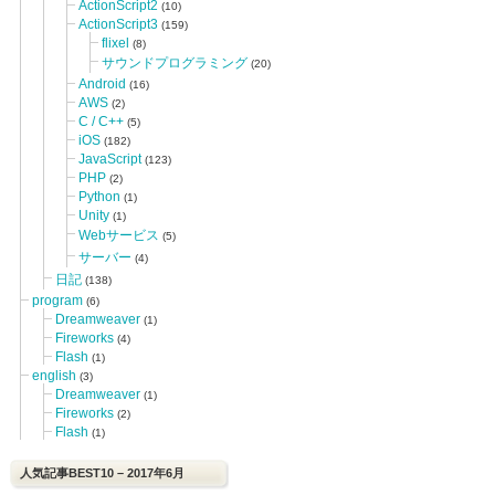
ActionScript2
(10)
ActionScript3
(159)
flixel
(8)
サウンドプログラミング
(20)
Android
(16)
AWS
(2)
C / C++
(5)
iOS
(182)
JavaScript
(123)
PHP
(2)
Python
(1)
Unity
(1)
Webサービス
(5)
サーバー
(4)
日記
(138)
program
(6)
Dreamweaver
(1)
Fireworks
(4)
Flash
(1)
english
(3)
Dreamweaver
(1)
Fireworks
(2)
Flash
(1)
人気記事BEST10 – 2017年6月