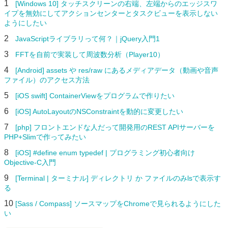
1
[Windows 10] タッチスクリーンの右端、左端からのエッジスワ
イプを無効にしてアクションセンターとタスクビューを表示しない
ようにしたい
2
JavaScriptライブラリって何？｜jQuery入門1
3
FFTを自前で実装して周波数分析（Player10）
4
[Android] assets や res/raw にあるメディアデータ（動画や音声
ファイル）のアクセス方法
5
[iOS swift] ContainerViewをプログラムで作りたい
6
[iOS] AutoLayoutのNSConstraintを動的に変更したい
7
[php] フロントエンドな人だって開発用のREST APIサーバーを
PHP+Slimで作ってみたい
8
[iOS] #define enum typedef | プログラミング初心者向け
Objective-C入門
9
[Terminal | ターミナル] ディレクトリ か ファイルのみlsで表示す
る
10
[Sass / Compass] ソースマップをChromeで見られるようにした
い