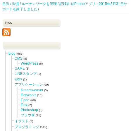
日課 / 習慣 / ルーチンワークを管理 / 記録するiPhoneアプリ（2015年3月31日サ
ポートを終了しました）
RSS
blog
(685)
CMS
(8)
WordPress
(6)
GAME
(3)
LINEスタンプ
(1)
work
(1)
アプリケーション
(99)
Dreamweaver
(5)
Fireworks
(18)
Flash
(68)
Flex
(2)
Photoshop
(3)
ブラウザ
(11)
イラスト
(5)
プログラミング
(515)