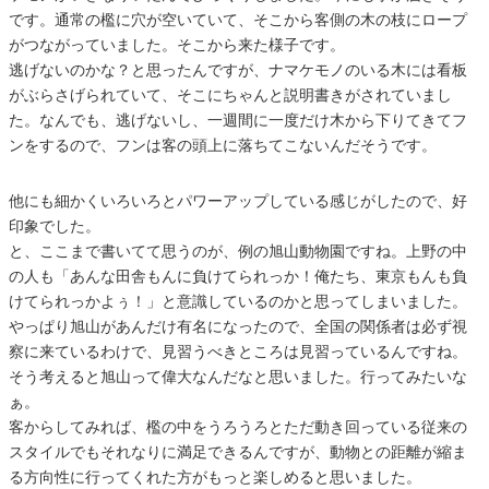
です。通常の檻に穴が空いていて、そこから客側の木の枝にロープ
がつながっていました。そこから来た様子です。
逃げないのかな？と思ったんですが、ナマケモノのいる木には看板
がぶらさげられていて、そこにちゃんと説明書きがされていまし
た。なんでも、逃げないし、一週間に一度だけ木から下りてきてフ
ンをするので、フンは客の頭上に落ちてこないんだそうです。
他にも細かくいろいろとパワーアップしている感じがしたので、好
印象でした。
と、ここまで書いてて思うのが、例の旭山動物園ですね。上野の中
の人も「あんな田舎もんに負けてられっか！俺たち、東京もんも負
けてられっかよぅ！」と意識しているのかと思ってしまいました。
やっぱり旭山があんだけ有名になったので、全国の関係者は必ず視
察に来ているわけで、見習うべきところは見習っているんですね。
そう考えると旭山って偉大なんだなと思いました。行ってみたいな
ぁ。
客からしてみれば、檻の中をうろうろとただ動き回っている従来の
スタイルでもそれなりに満足できるんですが、動物との距離が縮ま
る方向性に行ってくれた方がもっと楽しめると思いました。