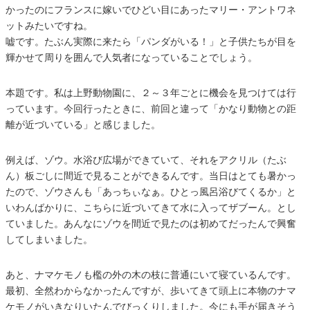
かったのにフランスに嫁いでひどい目にあったマリー・アントワネ
ットみたいですね。
嘘です。たぶん実際に来たら「パンダがいる！」と子供たちが目を
輝かせて周りを囲んで人気者になっていることでしょう。
本題です。私は上野動物園に、２～３年ごとに機会を見つけては行
っています。今回行ったときに、前回と違って「かなり動物との距
離が近づいている」と感じました。
例えば、ゾウ。水浴び広場ができていて、それをアクリル（たぶ
ん）板ごしに間近で見ることができるんです。当日はとても暑かっ
たので、ゾウさんも「あっちぃなぁ。ひとっ風呂浴びてくるか」と
いわんばかりに、こちらに近づいてきて水に入ってザブーん。とし
ていました。あんなにゾウを間近で見たのは初めてだったんで興奮
してしまいました。
あと、ナマケモノも檻の外の木の枝に普通にいて寝ているんです。
最初、全然わからなかったんですが、歩いてきて頭上に本物のナマ
ケモノがいきなりいたんでびっくりしました。今にも手が届きそう