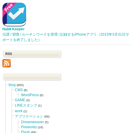
Habit Keeper
日課 / 習慣 / ルーチンワークを管理 / 記録するiPhoneアプリ（2015年3月31日サ
ポートを終了しました）
RSS
blog
(685)
CMS
(8)
WordPress
(6)
GAME
(3)
LINEスタンプ
(1)
work
(1)
アプリケーション
(99)
Dreamweaver
(5)
Fireworks
(18)
Flash
(68)