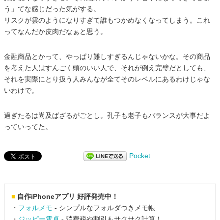
う」てな感じだった気がする。
リスクが雲のようになりすぎて誰もつかめなくなってしまう。これ
ってなんだか皮肉だなぁと思う。
金融商品とかって、やっぱり難しすぎるんじゃないかな。その商品
を考えた人はすんごく頭のいい人で、それが例え完璧だとしても、
それを実際にとり扱う人みんなが全てそのレベルにあるわけじゃな
いわけで。
過ぎたるは尚及ばざるがごとし。孔子も老子もバランスが大事だよ
っていってた。
Pocket
■
自作iPhoneアプリ 好評発売中！
・
フォルメモ
- シンプルなフォルダつきメモ帳
・
ジッピー電卓
- 消費税や割引もサクサク計算！