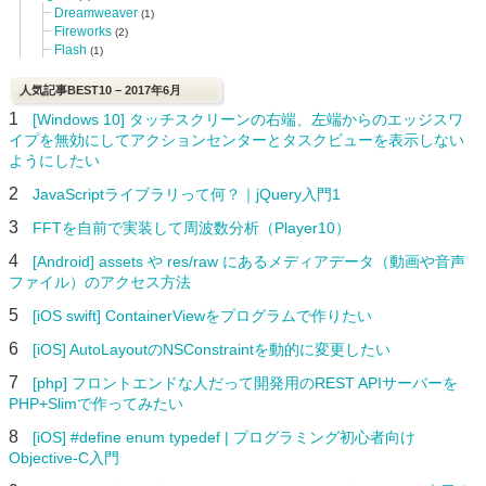
Dreamweaver
(1)
Fireworks
(2)
Flash
(1)
人気記事BEST10 – 2017年6月
1
[Windows 10] タッチスクリーンの右端、左端からのエッジスワ
イプを無効にしてアクションセンターとタスクビューを表示しない
ようにしたい
2
JavaScriptライブラリって何？｜jQuery入門1
3
FFTを自前で実装して周波数分析（Player10）
4
[Android] assets や res/raw にあるメディアデータ（動画や音声
ファイル）のアクセス方法
5
[iOS swift] ContainerViewをプログラムで作りたい
6
[iOS] AutoLayoutのNSConstraintを動的に変更したい
7
[php] フロントエンドな人だって開発用のREST APIサーバーを
PHP+Slimで作ってみたい
8
[iOS] #define enum typedef | プログラミング初心者向け
Objective-C入門