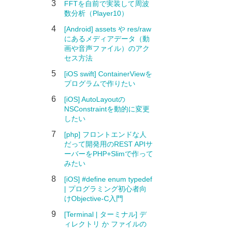
3
FFTを自前で実装して周波
数分析（Player10）
4
[Android] assets や res/raw
にあるメディアデータ（動
画や音声ファイル）のアク
セス方法
5
[iOS swift] ContainerViewを
プログラムで作りたい
6
[iOS] AutoLayoutの
NSConstraintを動的に変更
したい
7
[php] フロントエンドな人
だって開発用のREST APIサ
ーバーをPHP+Slimで作って
みたい
8
[iOS] #define enum typedef
| プログラミング初心者向
けObjective-C入門
9
[Terminal | ターミナル] デ
ィレクトリ か ファイルの