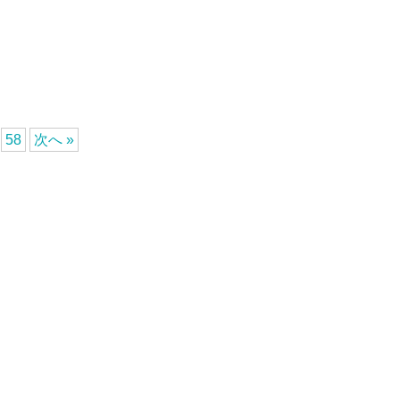
58
次へ »