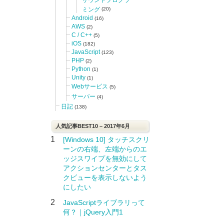
ミング
(20)
Android
(16)
AWS
(2)
C / C++
(5)
iOS
(182)
JavaScript
(123)
PHP
(2)
Python
(1)
Unity
(1)
Webサービス
(5)
サーバー
(4)
日記
(138)
人気記事BEST10 – 2017年6月
1
[Windows 10] タッチスクリ
ーンの右端、左端からのエ
ッジスワイプを無効にして
アクションセンターとタス
クビューを表示しないよう
にしたい
2
JavaScriptライブラリって
何？｜jQuery入門1