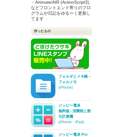
・Animate/AIR (ActionScript3),
などフロントエンド寄りのプロ
グラムや日記をゆるーく更新し
てます
作ったもの
フォルダとメモ帳 –
フォルメモ
(iPhone)
ジッピー電卓
無料版 - 消費税と割
引計算機
(iPhone・iPad)
ジッピー電卓 Pro