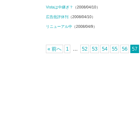
Vistaは中継ぎ？
（2008/04/10）
広告批評休刊
（2008/04/10）
リニューアル中
（2008/04/9）
« 前へ
1
…
52
53
54
55
56
57