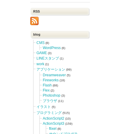
RSS
blog
CMS
(8)
WordPress
(6)
GAME
(3)
LINEスタンプ
(1)
work
(1)
アプリケーション
(99)
Dreamweaver
(5)
Fireworks
(18)
Flash
(68)
Flex
(2)
Photoshop
(3)
ブラウザ
(11)
イラスト
(5)
プログラミング
(515)
ActionScript2
(10)
ActionScript3
(159)
flixel
(8)
サウンドプログラ