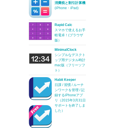
消費税と割引計算機
(iPhone・iPad)
Rapid Calc
スマホで使えるお手
軽電卓！(ブラウザ
版）
MinimalClock
シンプルなデスクト
ップ用デジタル時計
mac版（フリーソフ
ト）
Habit Keeper
日課 / 習慣 / ルーチ
ンワークを管理 / 記
録するiPhoneアプ
リ（2015年3月31日
サポートを終了しま
した）