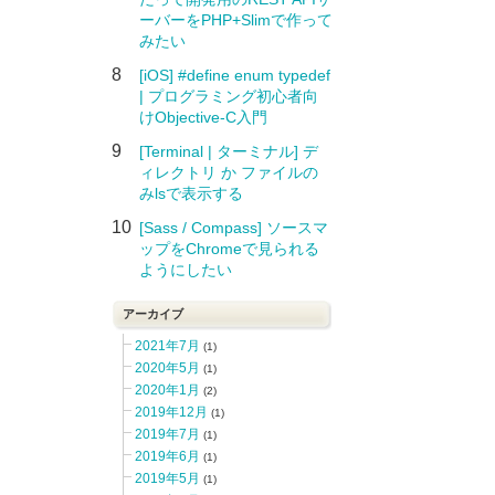
ーバーをPHP+Slimで作って
みたい
8
[iOS] #define enum typedef
| プログラミング初心者向
けObjective-C入門
9
[Terminal | ターミナル] デ
ィレクトリ か ファイルの
みlsで表示する
10
[Sass / Compass] ソースマ
ップをChromeで見られる
ようにしたい
アーカイブ
2021年7月
(1)
2020年5月
(1)
2020年1月
(2)
2019年12月
(1)
2019年7月
(1)
2019年6月
(1)
2019年5月
(1)