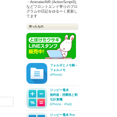
・Animate/AIR (ActionScript3),
などフロントエンド寄りのプロ
グラムや日記をゆるーく更新し
てます
作ったもの
フォルダとメモ帳 –
フォルメモ
(iPhone)
ジッピー電卓
無料版 - 消費税と割
引計算機
(iPhone・iPad)
ジッピー電卓 Pro