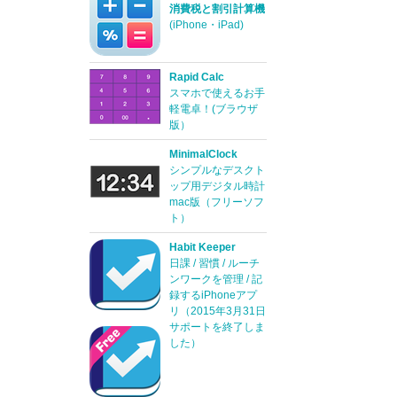
消費税と割引計算機
(iPhone・iPad)
Rapid Calc
スマホで使えるお手
軽電卓！(ブラウザ
版）
MinimalClock
シンプルなデスクト
ップ用デジタル時計
mac版（フリーソフ
ト）
Habit Keeper
日課 / 習慣 / ルーチ
ンワークを管理 / 記
録するiPhoneアプ
リ（2015年3月31日
サポートを終了しま
した）