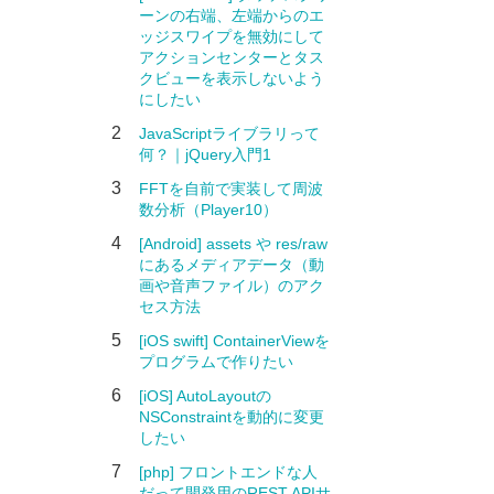
ーンの右端、左端からのエ
ッジスワイプを無効にして
アクションセンターとタス
クビューを表示しないよう
にしたい
2
JavaScriptライブラリって
何？｜jQuery入門1
3
FFTを自前で実装して周波
数分析（Player10）
4
[Android] assets や res/raw
にあるメディアデータ（動
画や音声ファイル）のアク
セス方法
5
[iOS swift] ContainerViewを
プログラムで作りたい
6
[iOS] AutoLayoutの
NSConstraintを動的に変更
したい
7
[php] フロントエンドな人
だって開発用のREST APIサ