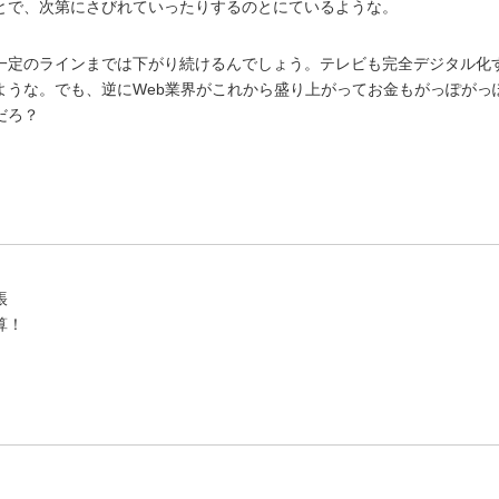
とで、次第にさびれていったりするのとにているような。
一定のラインまでは下がり続けるんでしょう。テレビも完全デジタル化
ような。でも、逆にWeb業界がこれから盛り上がってお金もがっぽがっ
だろ？
帳
算！