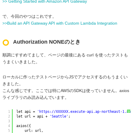
>> Getting Started with Amazon API Gateway
で、今回のやつはこれです。
>>Build an API Gateway API with Custom Lambda Integration
Authorization NONEのとき
順調にすすめてまして、ページの最後にある curl を使ったテストも
うまくいきました。
ローカルに作ったテストページからJSでアクセスするのもうまくい
きました。
こんな感じです。ここでは特にAWSのSDKは使っていません。axios
ライブラリのみ読み込んでいます。
1
let api = 
'
https://XXXXXX.execute-api.ap-northeast-1.ama
?
2
let url = api + 
'Seattle'
;
3
4
axios({
5
url: url,