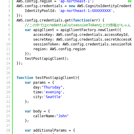
1
AWS.config.region = 
'ap-northeast-1'
;
?
2
AWS.config.credentials = 
new
AWS.CognitoIdentityCredenti
3
IdentityPoolId: 
'ap-northeast-1:XXXXXXXXX'
,
4
});
5
AWS.config.credentials.get(
function
(err) {
6
//この中ではcredentialsのsessionTokenなどの情報がち
7
var
apigClient = apigClientFactory.newClient({
8
accessKey: AWS.config.credentials.accessKeyId,
9
secretKey: AWS.config.credentials.secretAccessKe
10
sessionToken: AWS.config.credentials.sessionToke
11
region: AWS.config.region
12
});
13
testPost(apigClient);
14
});
15
16
17
function
testPost(apigClient){
18
var
params = {
19
day:
"Thursday"
,
20
time:
'evening'
,
21
city:
'Seattle'
22
};
23
24
var
body = {
25
callerName:
"John"
26
};
27
28
var
additionalParams = {