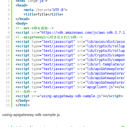
2
<
html
lang
=
"ja"
>
3
<
head
>
4
<
meta
charset
=
"UTF-8"
>
5
<
title
>Title</
title
>
6
</
head
>
7
<
body
>
8
<!--aws-sdkを追加-->
9
<
script
src
=
"
https://sdk.amazonaws.com/js/aws-sdk-2.7.19
10
<!--apigatewayから吐き出されたsdk-->
11
<
script
type
=
"text/javascript"
src
=
"lib/axios/dist/axios
12
<
script
type
=
"text/javascript"
src
=
"lib/CryptoJS/rollups
13
<
script
type
=
"text/javascript"
src
=
"lib/CryptoJS/rollups
14
<
script
type
=
"text/javascript"
src
=
"lib/CryptoJS/compone
15
<
script
type
=
"text/javascript"
src
=
"lib/CryptoJS/compone
16
<
script
type
=
"text/javascript"
src
=
"lib/url-template/url
17
<
script
type
=
"text/javascript"
src
=
"lib/apiGatewayCore/s
18
<
script
type
=
"text/javascript"
src
=
"lib/apiGatewayCore/a
19
<
script
type
=
"text/javascript"
src
=
"lib/apiGatewayCore/s
20
<
script
type
=
"text/javascript"
src
=
"lib/apiGatewayCore/u
21
<
script
type
=
"text/javascript"
src
=
"apigClient.js"
></
scr
22
<!--自作-->
23
<
script
src
=
"using-apigateway-sdk-sample.js"
></
script
>
24
</
body
>
25
</
html
>
using-apigateway-sdk-sample.js