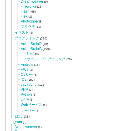
Dreamweaver
(5)
Fireworks
(18)
Flash
(68)
Flex
(2)
Photoshop
(3)
ブラウザ
(11)
イラスト
(5)
プログラミング
(515)
ActionScript2
(10)
ActionScript3
(159)
flixel
(8)
サウンドプログラミング
(20)
Android
(16)
AWS
(2)
C / C++
(5)
iOS
(182)
JavaScript
(123)
PHP
(2)
Python
(1)
Unity
(1)
Webサービス
(5)
サーバー
(4)
日記
(138)
program
(6)
Dreamweaver
(1)