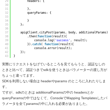
29
headers: {
30
31
},
32
queryParams: {
33
34
}
35
};
36
37
apigClient.cityPost(params, body, additionalParams)
38
.then(
function
(result){
39
console.log(
'success'
, result);
40
}).
catch
( 
function
(result){
41
console.error(result);
42
});
43
}
実際にリクエストをなげているところを見てもらうと、認証なしの
ときと比べて、認証つきでsdkを使うときはパラメーターの渡し方が
ちょっと違ってます。
SDKを利用しない場合は headerやparams のところに入れたりしま
す。
ですが、sdkのときは additionalParamsの中の headersとか
queryParamsの中ではなくて、ConsoleでMapping Templatesしたパ
ラメータを全てparamsの中に入れる必要がありました。