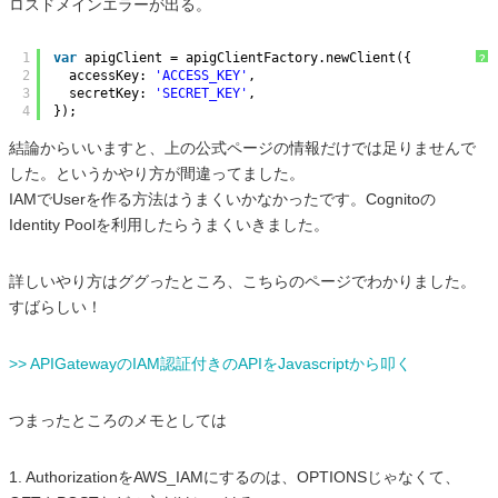
ロスドメインエラーが出る。
1
var
apigClient = apigClientFactory.newClient({
?
2
accessKey: 
'ACCESS_KEY'
,
3
secretKey: 
'SECRET_KEY'
,
4
});
結論からいいますと、上の公式ページの情報だけでは足りませんで
した。というかやり方が間違ってました。
IAMでUserを作る方法はうまくいかなかったです。Cognitoの
Identity Poolを利用したらうまくいきました。
詳しいやり方はググったところ、こちらのページでわかりました。
すばらしい！
>> APIGatewayのIAM認証付きのAPIをJavascriptから叩く
つまったところのメモとしては
1. AuthorizationをAWS_IAMにするのは、OPTIONSじゃなくて、