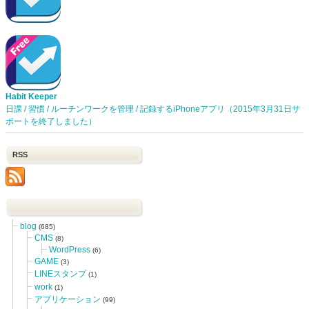
Habit Keeper
日課 / 習慣 / ルーチンワークを管理 / 記録するiPhoneアプリ（2015年3月31日サ
ポートを終了しました）
RSS
blog
(685)
CMS
(8)
WordPress
(6)
GAME
(3)
LINEスタンプ
(1)
work
(1)
アプリケーション
(99)