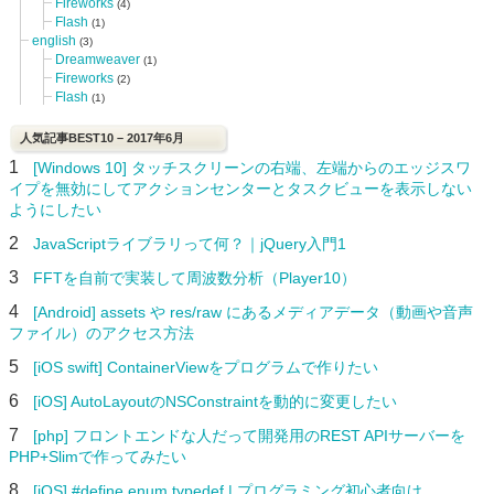
Fireworks
(4)
Flash
(1)
english
(3)
Dreamweaver
(1)
Fireworks
(2)
Flash
(1)
人気記事BEST10 – 2017年6月
1
[Windows 10] タッチスクリーンの右端、左端からのエッジスワ
イプを無効にしてアクションセンターとタスクビューを表示しない
ようにしたい
2
JavaScriptライブラリって何？｜jQuery入門1
3
FFTを自前で実装して周波数分析（Player10）
4
[Android] assets や res/raw にあるメディアデータ（動画や音声
ファイル）のアクセス方法
5
[iOS swift] ContainerViewをプログラムで作りたい
6
[iOS] AutoLayoutのNSConstraintを動的に変更したい
7
[php] フロントエンドな人だって開発用のREST APIサーバーを
PHP+Slimで作ってみたい
8
[iOS] #define enum typedef | プログラミング初心者向け