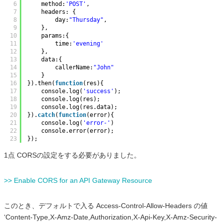
6
method:
'POST'
,
7
headers: {
8
day:
"Thursday"
,
9
},
10
params:{
11
time:
'evening'
12
},
13
data:{
14
callerName:
"John"
15
}
16
}).then(
function
(res){
17
console.log(
'success'
);
18
console.log(res);
19
console.log(res.data);
20
}).
catch
(
function
(error){
21
console.log(
'error-'
)
22
console.error(error);
23
});
1点 CORSの設定をする必要がありました。
>> Enable CORS for an API Gateway Resource
このとき、デフォルトで入る Access-Control-Allow-Headers の値
‘Content-Type,X-Amz-Date,Authorization,X-Api-Key,X-Amz-Security-