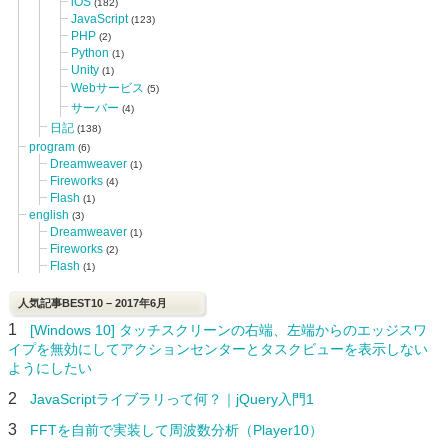
iOS
(182)
JavaScript
(123)
PHP
(2)
Python
(1)
Unity
(1)
Webサービス
(5)
サーバー
(4)
日記
(138)
program
(6)
Dreamweaver
(1)
Fireworks
(4)
Flash
(1)
english
(3)
Dreamweaver
(1)
Fireworks
(2)
Flash
(1)
人気記事BEST10 – 2017年6月
1
[Windows 10] タッチスクリーンの右端、左端からのエッジスワ
イプを無効にしてアクションセンターとタスクビューを表示しない
ようにしたい
2
JavaScriptライブラリって何？｜jQuery入門1
3
FFTを自前で実装して周波数分析（Player10）