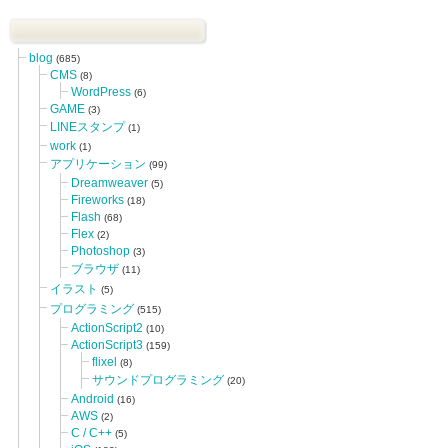
blog
(685)
CMS
(8)
WordPress
(6)
GAME
(3)
LINEスタンプ
(1)
work
(1)
アプリケーション
(99)
Dreamweaver
(5)
Fireworks
(18)
Flash
(68)
Flex
(2)
Photoshop
(3)
ブラウザ
(11)
イラスト
(5)
プログラミング
(515)
ActionScript2
(10)
ActionScript3
(159)
flixel
(8)
サウンドプログラミング
(20)
Android
(16)
AWS
(2)
C / C++
(5)