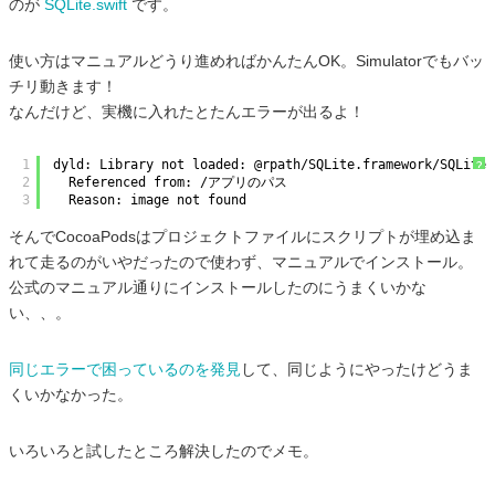
のが
SQLite.swift
です。
使い方はマニュアルどうり進めればかんたんOK。Simulatorでもバッ
チリ動きます！
なんだけど、実機に入れたとたんエラーが出るよ！
1
dyld: Library not loaded: @rpath/SQLite.framework/SQLite
?
2
Referenced from: /アプリのパス
3
Reason: image not found
そんでCocoaPodsはプロジェクトファイルにスクリプトが埋め込ま
れて走るのがいやだったので使わず、マニュアルでインストール。
公式のマニュアル通りにインストールしたのにうまくいかな
い、、。
同じエラーで困っているのを発見
して、同じようにやったけどうま
くいかなかった。
いろいろと試したところ解決したのでメモ。