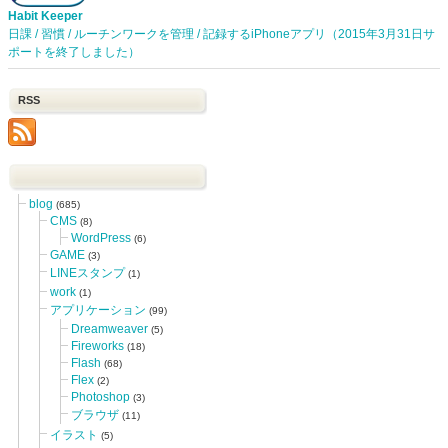
Habit Keeper
日課 / 習慣 / ルーチンワークを管理 / 記録するiPhoneアプリ（2015年3月31日サ
ポートを終了しました）
RSS
blog
(685)
CMS
(8)
WordPress
(6)
GAME
(3)
LINEスタンプ
(1)
work
(1)
アプリケーション
(99)
Dreamweaver
(5)
Fireworks
(18)
Flash
(68)
Flex
(2)
Photoshop
(3)
ブラウザ
(11)
イラスト
(5)