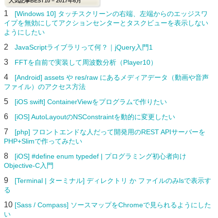
人気記事BEST10 – 2017年6月
1
[Windows 10] タッチスクリーンの右端、左端からのエッジスワ
イプを無効にしてアクションセンターとタスクビューを表示しない
ようにしたい
2
JavaScriptライブラリって何？｜jQuery入門1
3
FFTを自前で実装して周波数分析（Player10）
4
[Android] assets や res/raw にあるメディアデータ（動画や音声
ファイル）のアクセス方法
5
[iOS swift] ContainerViewをプログラムで作りたい
6
[iOS] AutoLayoutのNSConstraintを動的に変更したい
7
[php] フロントエンドな人だって開発用のREST APIサーバーを
PHP+Slimで作ってみたい
8
[iOS] #define enum typedef | プログラミング初心者向け
Objective-C入門
9
[Terminal | ターミナル] ディレクトリ か ファイルのみlsで表示す
る
10
[Sass / Compass] ソースマップをChromeで見られるようにした
い