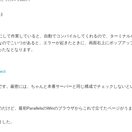
n）
-> コンパイルにして作業していると、自動でコンパイルしてくれるので、ターミナ
なのでこいつがあると、エラーが起きたときに、画面右上にポップアッ
ったなとなります。
nect
です。厳密には、ちゃんと本番サーバーと同じ構成でチェックしないと
けど、最初ParallelsのWinのブラウザからこれで立てたページがう
ました。