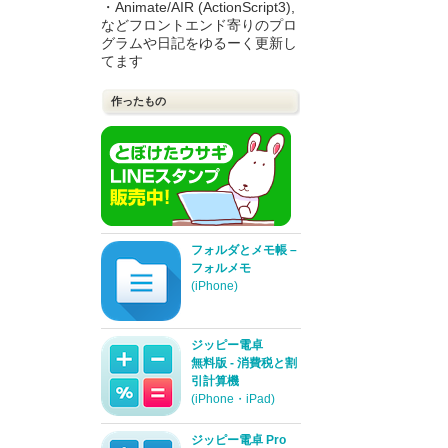
・Animate/AIR (ActionScript3),
などフロントエンド寄りのプロ
グラムや日記をゆるーく更新し
てます
作ったもの
フォルダとメモ帳 –
フォルメモ
(iPhone)
ジッピー電卓
無料版 - 消費税と割
引計算機
(iPhone・iPad)
ジッピー電卓 Pro