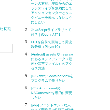
ーンの右端、左端からのエ
ッジスワイプを無効にして
アクションセンターとタス
クビューを表示しないよう
にしたい
した初期
2
JavaScriptライブラリって
何？｜jQuery入門1
3
FFTを自前で実装して周波
数分析（Player10）
4
[Android] assets や res/raw
にあるメディアデータ（動
画や音声ファイル）のアク
セス方法
5
[iOS swift] ContainerViewを
プログラムで作りたい
6
[iOS] AutoLayoutの
NSConstraintを動的に変更
したい
7
[php] フロントエンドな人
だって開発用のREST APIサ