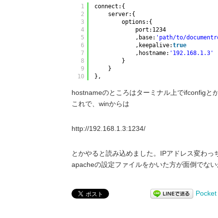
1
connect:{
2
server:{
3
options:{
4
port:1234
5
,base:
'path/to/documentr
6
,keepalive:
true
7
,hostname:
'192.168.1.3'
8
}
9
}
10
},
hostnameのところはターミナル上でifcon
これで、winからは
http://192.168.1.3:1234/
とかやると読み込めました。IPアドレス変わっち
apacheの設定ファイルをかいた方が面倒でな
Pocket