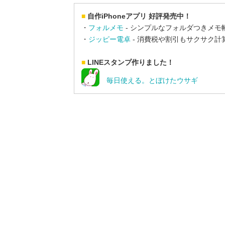
■
自作iPhoneアプリ 好評発売中！
・
フォルメモ
- シンプルなフォルダつきメモ
・
ジッピー電卓
- 消費税や割引もサクサク計
■
LINEスタンプ作りました！
毎日使える。とぼけたウサギ