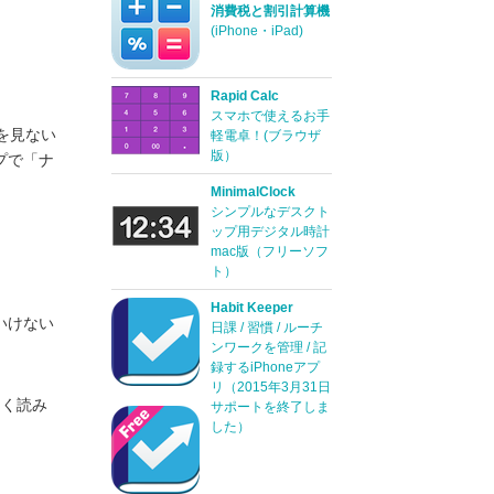
消費税と割引計算機
(iPhone・iPad)
Rapid Calc
スマホで使えるお手
ルを見ない
軽電卓！(ブラウザ
版）
プで「ナ
MinimalClock
シンプルなデスクト
ップ用デジタル時計
mac版（フリーソフ
ト）
Habit Keeper
いけない
日課 / 習慣 / ルーチ
ンワークを管理 / 記
録するiPhoneアプ
リ（2015年3月31日
まく読み
サポートを終了しま
した）