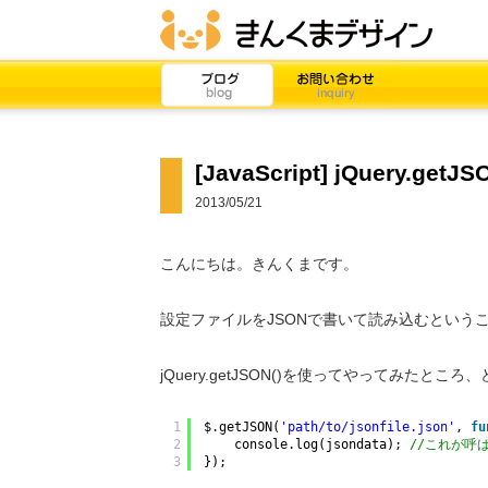
[JavaScript] jQuery.ge
2013/05/21
こんにちは。きんくまです。
設定ファイルをJSONで書いて読み込むという
jQuery.getJSON()を使ってやってみた
1
$.getJSON(
'path/to/jsonfile.json'
, 
fu
2
console.log(jsondata); 
//これが呼
3
});