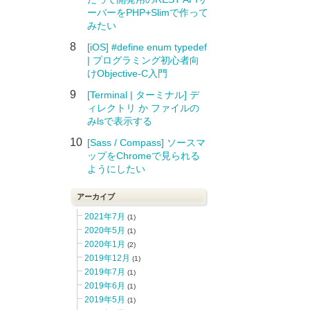
ーバーをPHP+Slimで作って
みたい
8
[iOS] #define enum typedef
| プログラミング初心者向
けObjective-C入門
9
[Terminal | ターミナル] デ
ィレクトリ か ファイルの
みlsで表示する
10
[Sass / Compass] ソースマ
ップをChromeで見られる
ようにしたい
アーカイブ
2021年7月
(1)
2020年5月
(1)
2020年1月
(2)
2019年12月
(1)
2019年7月
(1)
2019年6月
(1)
2019年5月
(1)