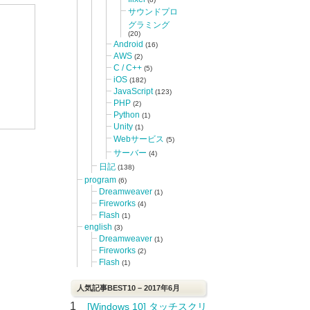
サウンドプロ
グラミング
(20)
Android
(16)
AWS
(2)
C / C++
(5)
iOS
(182)
JavaScript
(123)
PHP
(2)
Python
(1)
Unity
(1)
Webサービス
(5)
サーバー
(4)
日記
(138)
program
(6)
Dreamweaver
(1)
Fireworks
(4)
Flash
(1)
english
(3)
Dreamweaver
(1)
Fireworks
(2)
Flash
(1)
人気記事BEST10 – 2017年6月
1
[Windows 10] タッチスクリ