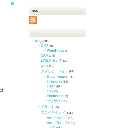
?
RSS
blog
(685)
CMS
(8)
WordPress
(6)
GAME
(3)
LINEスタンプ
(1)
work
(1)
アプリケーション
(99)
Dreamweaver
(5)
Fireworks
(18)
Flash
(68)
れは
Flex
(2)
Photoshop
(3)
ブラウザ
(11)
イラスト
(5)
プログラミング
(515)
ActionScript2
(10)
ActionScript3
(159)
flixel
(8)