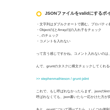
JSONファイルをvalidにするポ
・文字列はダブルクオートで囲む。プロパティ名
・Objectの{とArrayの[の入れ子をチェック
・, のチェック
・コメントを入れない
って言う感じですかね。コメント入れないのは
んで、gruntのタスクに構文チェックしてく
>> stephenmathieson / grunt-jslint
これで、もし呼ばれなかったらまず、jsonのli
呼ばれなくても、json書いたら一応かけた方が
あと、gruntについて調べてたら、いくつか便