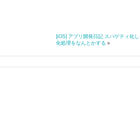
[iOS] アプリ開発日記 スパゲティ化
化処理をなんとかする
»