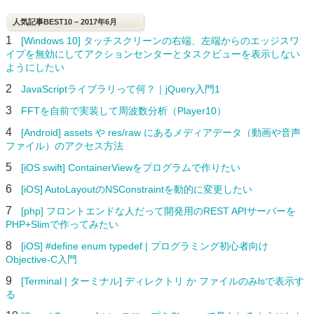
人気記事BEST10 – 2017年6月
1
[Windows 10] タッチスクリーンの右端、左端からのエッジスワ
イプを無効にしてアクションセンターとタスクビューを表示しない
ようにしたい
2
JavaScriptライブラリって何？｜jQuery入門1
3
FFTを自前で実装して周波数分析（Player10）
4
[Android] assets や res/raw にあるメディアデータ（動画や音声
ファイル）のアクセス方法
5
[iOS swift] ContainerViewをプログラムで作りたい
6
[iOS] AutoLayoutのNSConstraintを動的に変更したい
7
[php] フロントエンドな人だって開発用のREST APIサーバーを
PHP+Slimで作ってみたい
8
[iOS] #define enum typedef | プログラミング初心者向け
Objective-C入門
9
[Terminal | ターミナル] ディレクトリ か ファイルのみlsで表示す
る