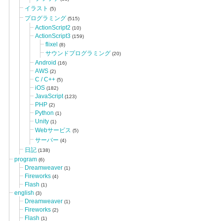
イラスト
(5)
プログラミング
(515)
ActionScript2
(10)
ActionScript3
(159)
flixel
(8)
サウンドプログラミング
(20)
Android
(16)
AWS
(2)
C / C++
(5)
iOS
(182)
JavaScript
(123)
PHP
(2)
Python
(1)
Unity
(1)
Webサービス
(5)
サーバー
(4)
日記
(138)
program
(6)
Dreamweaver
(1)
Fireworks
(4)
Flash
(1)
english
(3)
Dreamweaver
(1)
Fireworks
(2)
Flash
(1)