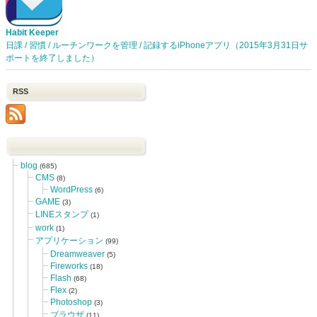
Habit Keeper
日課 / 習慣 / ルーチンワークを管理 / 記録するiPhoneアプリ（2015年3月31日サ
ポートを終了しました）
RSS
blog
(685)
CMS
(8)
WordPress
(6)
GAME
(3)
LINEスタンプ
(1)
work
(1)
アプリケーション
(99)
Dreamweaver
(5)
Fireworks
(18)
Flash
(68)
Flex
(2)
Photoshop
(3)
ブラウザ
(11)