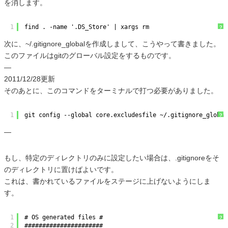
を消します。
1
find . -name '.DS_Store' | xargs rm
?
次に、~/.gitignore_globalを作成しまして、こうやって書きました。
このファイルはgitのグローバル設定をするものです。
—
2011/12/28更新
そのあとに、このコマンドをターミナルで打つ必要がありました。
1
git config --global core.excludesfile ~/.gitignore_global
?
—
もし、特定のディレクトリのみに設定したい場合は、.gitignoreをそ
のディレクトリに置けばよいです。
これは、書かれているファイルをステージに上げないようにしま
す。
1
# OS generated files #
?
2
######################