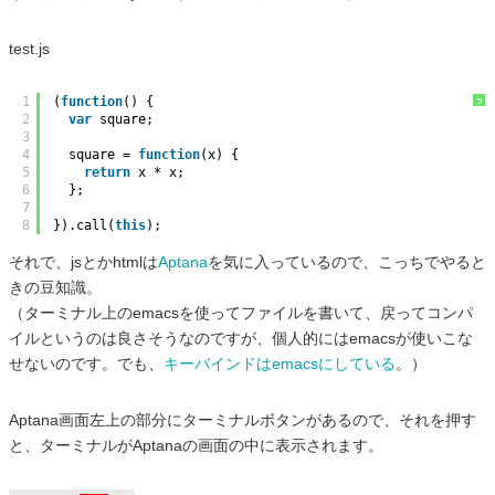
test.js
1
(
function
() {
?
2
var
square;
3
4
square = 
function
(x) {
5
return
x * x;
6
};
7
8
}).call(
this
);
それで、jsとかhtmlは
Aptana
を気に入っているので、こっちでやると
きの豆知識。
（ターミナル上のemacsを使ってファイルを書いて、戻ってコンパ
イルというのは良さそうなのですが、個人的にはemacsが使いこな
せないのです。でも、
キーバインドはemacsにしている
。）
Aptana画面左上の部分にターミナルボタンがあるので、それを押す
と、ターミナルがAptanaの画面の中に表示されます。