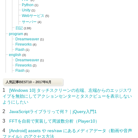
Python
(1)
Unity
(1)
Webサービス
(5)
サーバー
(4)
日記
(138)
program
(6)
Dreamweaver
(1)
Fireworks
(4)
Flash
(1)
english
(3)
Dreamweaver
(1)
Fireworks
(2)
Flash
(1)
人気記事BEST10 – 2017年6月
1
[Windows 10] タッチスクリーンの右端、左端からのエッジスワ
イプを無効にしてアクションセンターとタスクビューを表示しない
ようにしたい
2
JavaScriptライブラリって何？｜jQuery入門1
3
FFTを自前で実装して周波数分析（Player10）
4
[Android] assets や res/raw にあるメディアデータ（動画や音声
ファイル）のアクセス方法