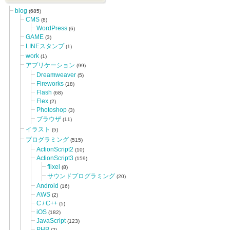
blog
(685)
CMS
(8)
WordPress
(6)
GAME
(3)
LINEスタンプ
(1)
work
(1)
アプリケーション
(99)
Dreamweaver
(5)
Fireworks
(18)
Flash
(68)
Flex
(2)
Photoshop
(3)
ブラウザ
(11)
イラスト
(5)
プログラミング
(515)
ActionScript2
(10)
ActionScript3
(159)
flixel
(8)
サウンドプログラミング
(20)
Android
(16)
AWS
(2)
C / C++
(5)
iOS
(182)
JavaScript
(123)
PHP
(2)