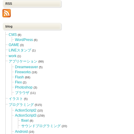
RSS
blog
CMS
(8)
WordPress
(6)
GAME
(3)
LINEスタンプ
(1)
work
(1)
アプリケーション
(99)
Dreamweaver
(5)
Fireworks
(18)
Flash
(68)
Flex
(2)
Photoshop
(3)
ブラウザ
(11)
イラスト
(5)
プログラミング
(515)
ActionScript2
(10)
ActionScript3
(159)
flixel
(8)
サウンドプログラミング
(20)
Android
(16)