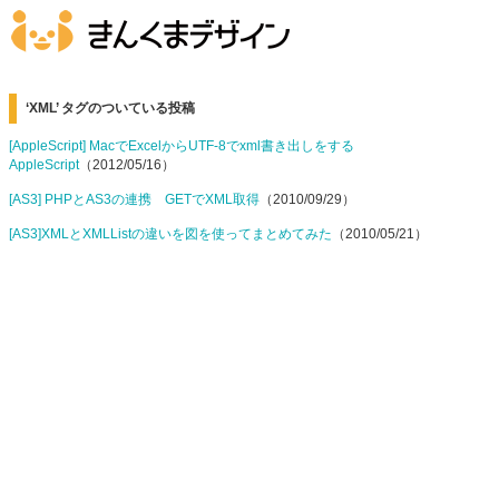
‘XML’ タグのついている投稿
[AppleScript] MacでExcelからUTF-8でxml書き出しをする
AppleScript
（2012/05/16）
[AS3] PHPとAS3の連携 GETでXML取得
（2010/09/29）
[AS3]XMLとXMLListの違いを図を使ってまとめてみた
（2010/05/21）