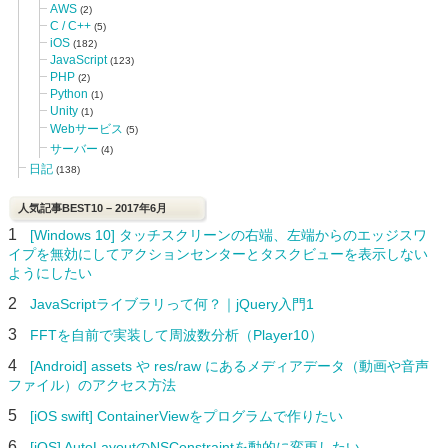
AWS
(2)
C / C++
(5)
iOS
(182)
JavaScript
(123)
PHP
(2)
Python
(1)
Unity
(1)
Webサービス
(5)
サーバー
(4)
日記
(138)
人気記事BEST10 – 2017年6月
1
[Windows 10] タッチスクリーンの右端、左端からのエッジスワ
イプを無効にしてアクションセンターとタスクビューを表示しない
ようにしたい
2
JavaScriptライブラリって何？｜jQuery入門1
3
FFTを自前で実装して周波数分析（Player10）
4
[Android] assets や res/raw にあるメディアデータ（動画や音声
ファイル）のアクセス方法
5
[iOS swift] ContainerViewをプログラムで作りたい
6
[iOS] AutoLayoutのNSConstraintを動的に変更したい