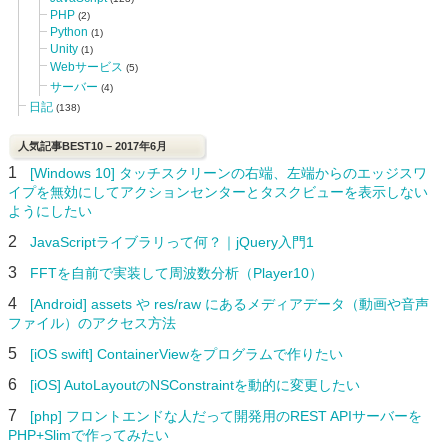
PHP
(2)
Python
(1)
Unity
(1)
Webサービス
(5)
サーバー
(4)
日記
(138)
人気記事BEST10 – 2017年6月
1
[Windows 10] タッチスクリーンの右端、左端からのエッジスワ
イプを無効にしてアクションセンターとタスクビューを表示しない
ようにしたい
2
JavaScriptライブラリって何？｜jQuery入門1
3
FFTを自前で実装して周波数分析（Player10）
4
[Android] assets や res/raw にあるメディアデータ（動画や音声
ファイル）のアクセス方法
5
[iOS swift] ContainerViewをプログラムで作りたい
6
[iOS] AutoLayoutのNSConstraintを動的に変更したい
7
[php] フロントエンドな人だって開発用のREST APIサーバーを
PHP+Slimで作ってみたい