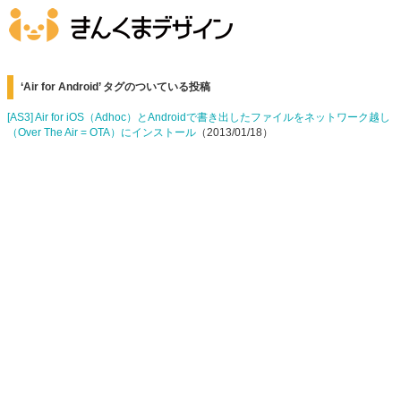
‘Air for Android’ タグのついている投稿
[AS3] Air for iOS（Adhoc）とAndroidで書き出したファイルをネットワーク越し
（Over The Air = OTA）にインストール
（2013/01/18）