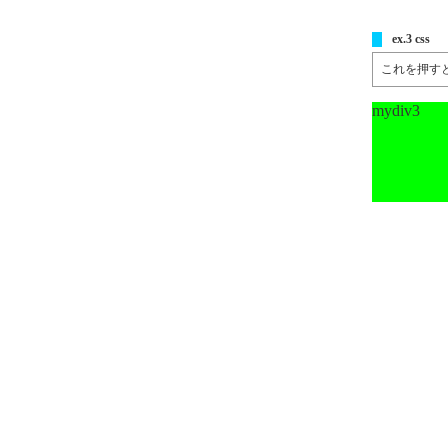
ex.3 css
これを押す
mydiv3